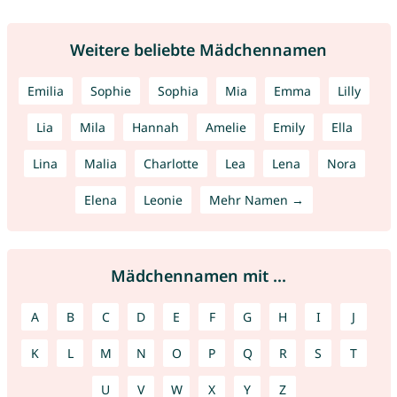
Weitere beliebte Mädchennamen
Emilia
Sophie
Sophia
Mia
Emma
Lilly
Lia
Mila
Hannah
Amelie
Emily
Ella
Lina
Malia
Charlotte
Lea
Lena
Nora
Elena
Leonie
Mehr Namen →
Mädchennamen mit ...
A
B
C
D
E
F
G
H
I
J
K
L
M
N
O
P
Q
R
S
T
U
V
W
X
Y
Z