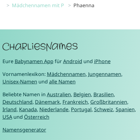
Mädchennamen mit P
Phaenna
Eure
Babynamen App
für
Android
und
iPhone
Vornamenlexikon:
Mädchennamen
,
Jungennamen
,
Unisex-Namen
und
alle Namen
Beliebte Namen in
Australien
,
Belgien
,
Brasilien
,
Deutschland
,
Dänemark
,
Frankreich
,
Großbritannien
,
Irland
,
Kanada
,
Niederlande
,
Portugal
,
Schweiz
,
Spanien
,
USA
und
Österreich
Namensgenerator