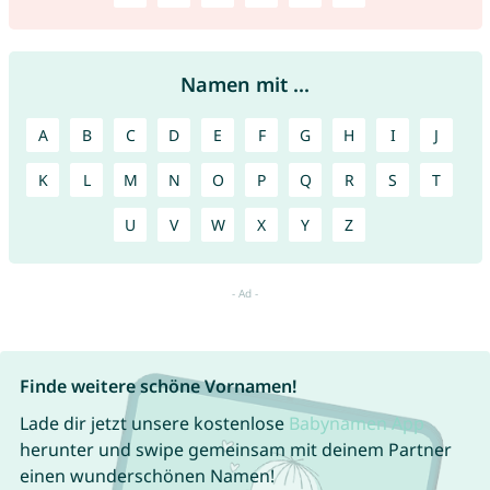
Namen mit ...
A
B
C
D
E
F
G
H
I
J
K
L
M
N
O
P
Q
R
S
T
U
V
W
X
Y
Z
Finde weitere schöne Vornamen!
Lade dir jetzt unsere kostenlose
Babynamen App
herunter und swipe gemeinsam mit deinem Partner
einen wunderschönen Namen!