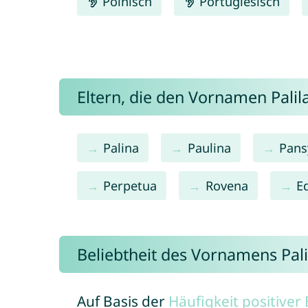
Polnisch
Portugiesisch
Eltern, die den Vornamen Pal
Palina
Paulina
Pans
Perpetua
Rovena
E
Beliebtheit des Vornamens Pali
Auf Basis der
Häufigkeit positive