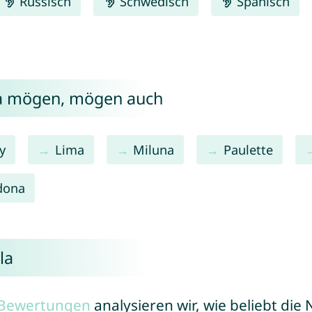
Russisch
Schwedisch
Spanisch
ila mögen, mögen auch
y
Lima
Miluna
Paulette
dona
la
r Bewertungen
analysieren wir, wie beliebt di