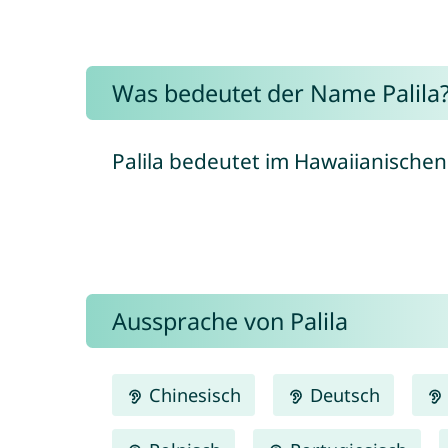
Was bedeutet der Name Palila
Palila bedeutet im Hawaiianischen 
Aussprache von Palila
Chinesisch
Deutsch