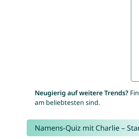
Neugierig auf weitere Trends?
Fin
am beliebtesten sind.
Namens-Quiz mit Charlie – Start