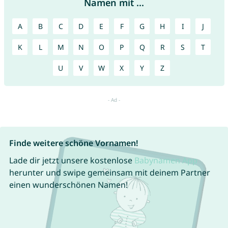
Namen mit ...
A
B
C
D
E
F
G
H
I
J
K
L
M
N
O
P
Q
R
S
T
U
V
W
X
Y
Z
Finde weitere schöne Vornamen!
Lade dir jetzt unsere kostenlose
Babynamen App
herunter und swipe gemeinsam mit deinem Partner
einen wunderschönen Namen!