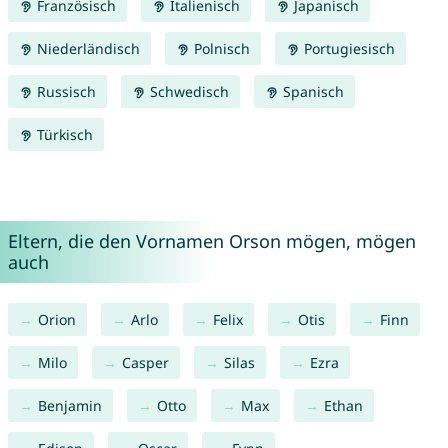
Französisch
Italienisch
Japanisch
Niederländisch
Polnisch
Portugiesisch
Russisch
Schwedisch
Spanisch
Türkisch
Eltern, die den Vornamen Orson mögen, mögen
auch
Orion
Arlo
Felix
Otis
Finn
Milo
Casper
Silas
Ezra
Benjamin
Otto
Max
Ethan