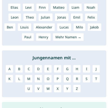
Elias
Levi
Finn
Matteo
Liam
Noah
Leon
Theo
Julian
Jonas
Emil
Felix
Ben
Louis
Alexander
Lucas
Milo
Jakob
Paul
Henry
Mehr Namen →
Jungennamen mit ...
A
B
C
D
E
F
G
H
I
J
K
L
M
N
O
P
Q
R
S
T
U
V
W
X
Y
Z