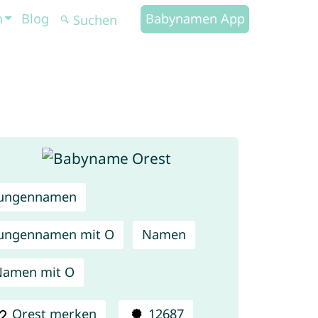
n
Blog
Babynamen App
Jungennamen
ungennamen mit O
Namen
Namen mit O
Orest merken
12687