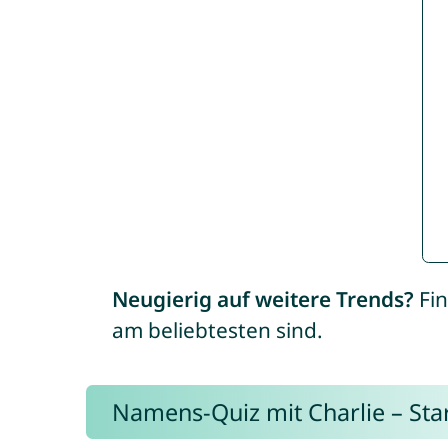
Neugierig auf weitere Trends?
Fin
am beliebtesten sind.
Namens-Quiz mit Charlie – Start