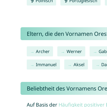
Polnisch
Portugiesisch
Eltern, die den Vornamen Ore
Archer
Werner
Gab
Immanuel
Aksel
Da
Beliebtheit des Vornamens Ore
Auf Basis der
Häufigkeit positive