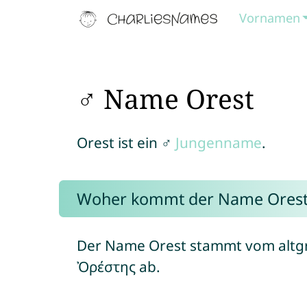
Vornamen
♂ Name Orest
Orest ist ein ♂
Jungenname
.
Woher kommt der Name Orest
Der Name Orest stammt vom altgr
Ὀρέστης ab.