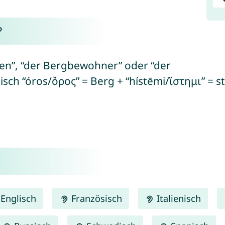
?
en”, “der Bergbewohner” oder “der
isch “óros/ὄρος” = Berg + “hístēmi/ἵστημι” = s
Englisch
Französisch
Italienisch