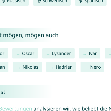
Russisch
Schwedisch
Spanisch
st mögen, mögen auch
or
Oscar
Lysander
Ivar
an
Nikolas
Hadrien
Nero
st
r Bewertungen
analysieren wir, wie beliebt di