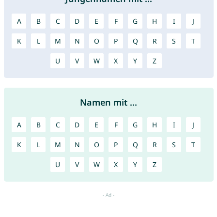
A
B
C
D
E
F
G
H
I
J
K
L
M
N
O
P
Q
R
S
T
U
V
W
X
Y
Z
Namen mit ...
A
B
C
D
E
F
G
H
I
J
K
L
M
N
O
P
Q
R
S
T
U
V
W
X
Y
Z