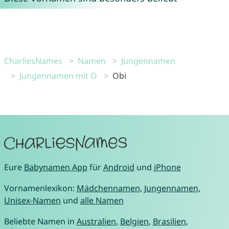
CharliesNames
Namen
Jungennamen
Jungennamen mit O
Obi
Eure
Babynamen App
für
Android
und
iPhone
Vornamenlexikon:
Mädchennamen
,
Jungennamen
,
Unisex-Namen
und
alle Namen
Beliebte Namen in
Australien
,
Belgien
,
Brasilien
,