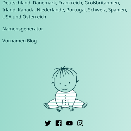
Deutschland
,
Dänemark
,
Frankreich
,
Großbritannien
,
Irland
,
Kanada
,
Niederlande
,
Portugal
,
Schweiz
,
Spanien
,
USA
und
Österreich
Namensgenerator
Vornamen Blog