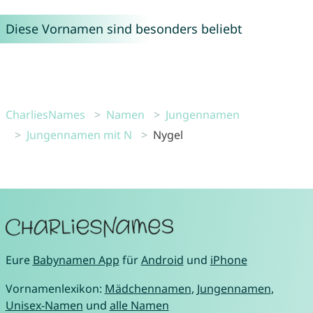
Diese Vornamen sind besonders beliebt
CharliesNames
Namen
Jungennamen
Jungennamen mit N
Nygel
Eure
Babynamen App
für
Android
und
iPhone
Vornamenlexikon:
Mädchennamen
,
Jungennamen
,
Unisex-Namen
und
alle Namen