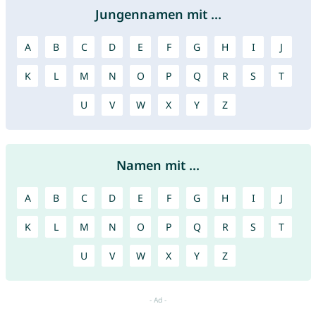
Jungennamen mit ...
A
B
C
D
E
F
G
H
I
J
K
L
M
N
O
P
Q
R
S
T
U
V
W
X
Y
Z
Namen mit ...
A
B
C
D
E
F
G
H
I
J
K
L
M
N
O
P
Q
R
S
T
U
V
W
X
Y
Z