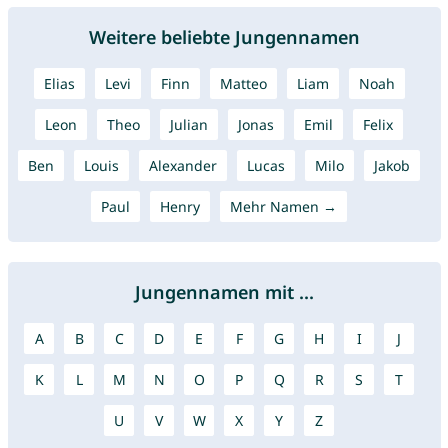
Weitere beliebte Jungennamen
Elias
Levi
Finn
Matteo
Liam
Noah
Leon
Theo
Julian
Jonas
Emil
Felix
Ben
Louis
Alexander
Lucas
Milo
Jakob
Paul
Henry
Mehr Namen →
Jungennamen mit ...
A
B
C
D
E
F
G
H
I
J
K
L
M
N
O
P
Q
R
S
T
U
V
W
X
Y
Z