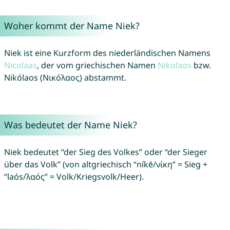
Woher kommt der Name Niek?
Niek ist eine Kurzform des niederländischen Namens
Nicolaas
, der vom griechischen Namen
Nikolaos
bzw.
Nikólaos (Νικόλαος) abstammt.
Was bedeutet der Name Niek?
Niek bedeutet “der Sieg des Volkes” oder “der Sieger
über das Volk” (von altgriechisch “níkē/νίκη” = Sieg +
“laós/λαός” = Volk/Kriegsvolk/Heer).