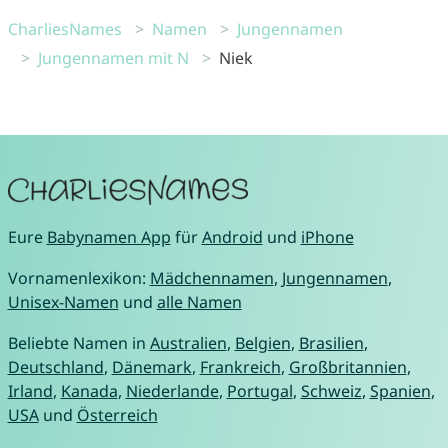
CharliesNames
Namen
Jungennamen
Jungennamen mit N
Niek
Eure
Babynamen App
für
Android
und
iPhone
Vornamenlexikon:
Mädchennamen
,
Jungennamen
,
Unisex-Namen
und
alle Namen
Beliebte Namen in
Australien
,
Belgien
,
Brasilien
,
Deutschland
,
Dänemark
,
Frankreich
,
Großbritannien
,
Irland
,
Kanada
,
Niederlande
,
Portugal
,
Schweiz
,
Spanien
,
USA
und
Österreich