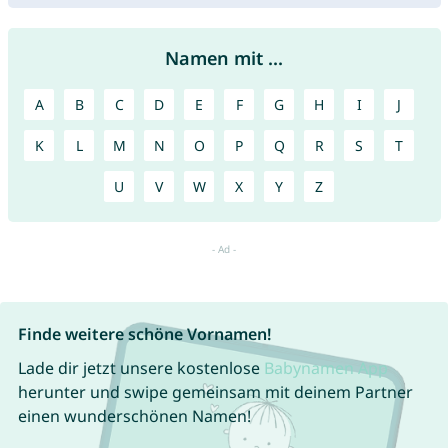
Namen mit ...
A
B
C
D
E
F
G
H
I
J
K
L
M
N
O
P
Q
R
S
T
U
V
W
X
Y
Z
Finde weitere schöne Vornamen!
Lade dir jetzt unsere kostenlose
Babynamen App
herunter und swipe gemeinsam mit deinem Partner
einen wunderschönen Namen!