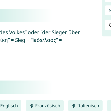
des Volkes” oder “der Sieger über
ίκη” = Sieg + “laós/λαός” =
Englisch
Französisch
Italienisch