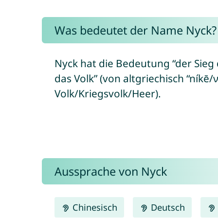
Was bedeutet der Name Nyck?
Nyck hat die Bedeutung “der Sieg 
das Volk” (von altgriechisch “níkē/ν
Volk/Kriegsvolk/Heer).
Aussprache von Nyck
Chinesisch
Deutsch