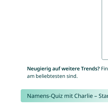
Neugierig auf weitere Trends?
Fin
am beliebtesten sind.
Namens-Quiz mit Charlie – Start