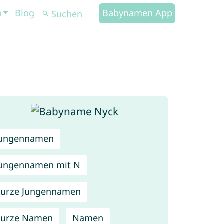
n
Blog
Babynamen App
Jungennamen
ungennamen mit N
urze Jungennamen
Kurze Namen
Namen