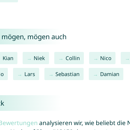
ck mögen, mögen auch
Kian
Niek
Collin
Nico
io
Lars
Sebastian
Damian
ck
r Bewertungen
analysieren wir, wie beliebt di