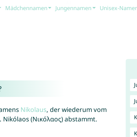
Mädchennamen
Jungennamen
Unisex-Name
?
J
rnamens
Nikolaus
, der wiederum vom
K
 Nikólaos (Νικόλαος) abstammt.