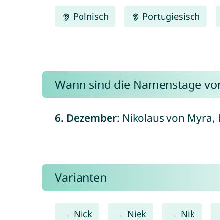
Polnisch
Portugiesisch
Wann sind die Namenstage vo
6. Dezember
: Nikolaus von Myra, B
Varianten
Nick
Niek
Nik