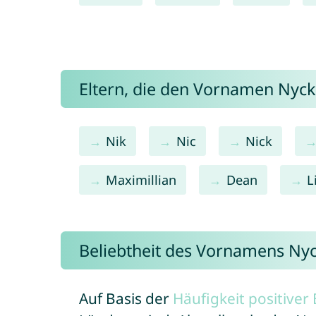
Eltern, die den Vornamen Ny
Nik
Nic
Nick
Maximillian
Dean
L
Beliebtheit des Vornamens Ny
Auf Basis der
Häufigkeit positive