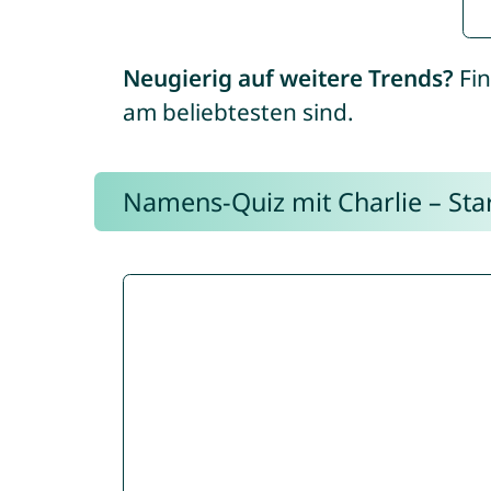
Neugierig auf weitere Trends?
Fin
am beliebtesten sind.
Namens-Quiz mit Charlie – Start