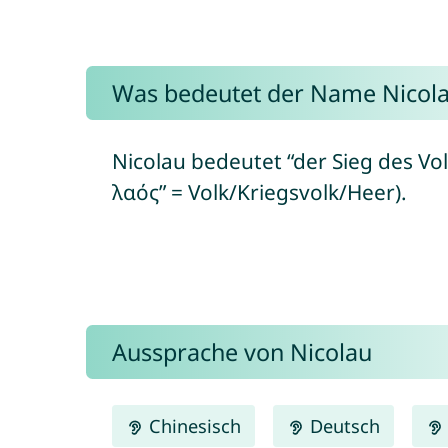
Was bedeutet der Name Nicol
Nicolau bedeutet “der Sieg des Volk
λαός” = Volk/Kriegsvolk/Heer).
Aussprache von Nicolau
Chinesisch
Deutsch