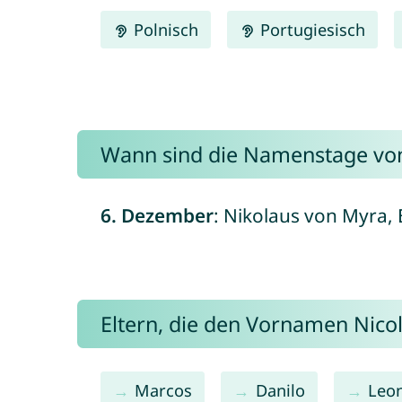
Polnisch
Portugiesisch
Wann sind die Namenstage von
6. Dezember
: Nikolaus von Myra, B
Eltern, die den Vornamen Nic
Marcos
Danilo
Leo