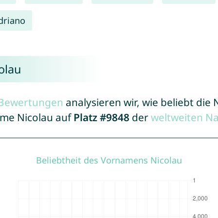
driano
olau
r Bewertungen
analysieren wir, wie beliebt di
ame Nicolau auf
Platz #9848
der
weltweiten N