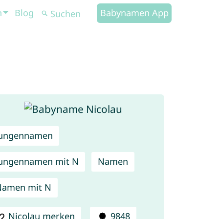
n
Blog
Babynamen App
Jungennamen
ungennamen mit N
Namen
Namen mit N
Nicolau merken
9848