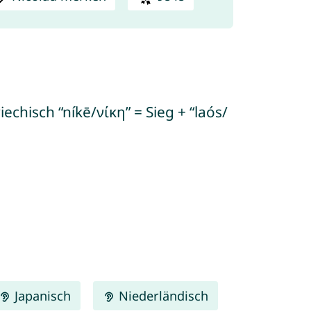
echisch “níkē/νίκη” = Sieg + “laós/
Japanisch
Niederländisch