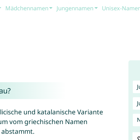
Mädchennamen
Jungennamen
Unisex-Name
au?
J
alicische und katalanische Variante
rum vom griechischen Namen
) abstammt.