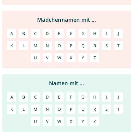
Mädchennamen mit ...
A
B
C
D
E
F
G
H
I
J
K
L
M
N
O
P
Q
R
S
T
U
V
W
X
Y
Z
Namen mit ...
A
B
C
D
E
F
G
H
I
J
K
L
M
N
O
P
Q
R
S
T
U
V
W
X
Y
Z