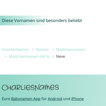
Diese Vornamen sind besonders beliebt
CharliesNames
Namen
Mädchennamen
Mädchennamen mit N
Neve
Eure
Babynamen App
für
Android
und
iPhone