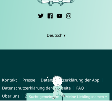
Deutsch ▾
Kontakt
Presse
Datenschutzerklärung der App
Datenschutzerklärung der Webseite
FAQ
Über uns
Zusammenarbeit
Impressum
Sucht gemeinsam
Meine Lieblingsnamen
© CharliesNames UG (haftungsbeschränkt)