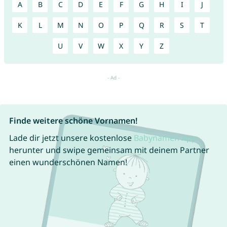
A
B
C
D
E
F
G
H
I
J
K
L
M
N
O
P
Q
R
S
T
U
V
W
X
Y
Z
Finde weitere schöne Vornamen!
Lade dir jetzt unsere kostenlose
Babynamen App
herunter und swipe gemeinsam mit deinem Partner
einen wunderschönen Namen!