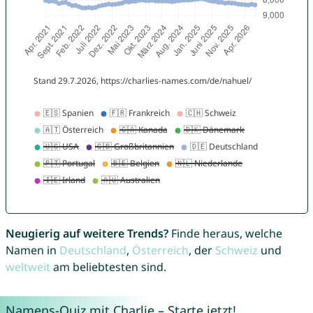
Neugierig auf weitere Trends?
Finde heraus, welche
Namen in
Deutschland
,
Österreich
, der
Schweiz
und
weltweit
am beliebtesten sind.
Namens-Quiz mit Charlie – Starte jetzt!