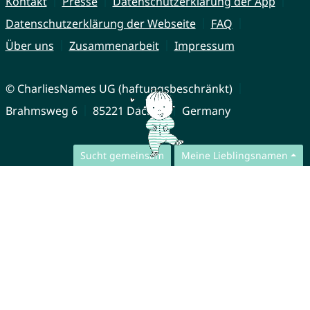
Kontakt
Presse
Datenschutzerklärung der App
Datenschutzerklärung der Webseite
FAQ
Über uns
Zusammenarbeit
Impressum
© CharliesNames UG (haftungsbeschränkt)
Brahmsweg 6
85221 Dachau
Germany
Sucht gemeinsam
Meine Lieblingsnamen