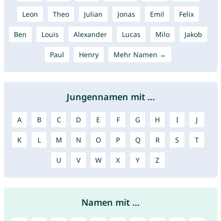
Leon
Theo
Julian
Jonas
Emil
Felix
Ben
Louis
Alexander
Lucas
Milo
Jakob
Paul
Henry
Mehr Namen →
Jungennamen mit ...
A
B
C
D
E
F
G
H
I
J
K
L
M
N
O
P
Q
R
S
T
U
V
W
X
Y
Z
Namen mit ...