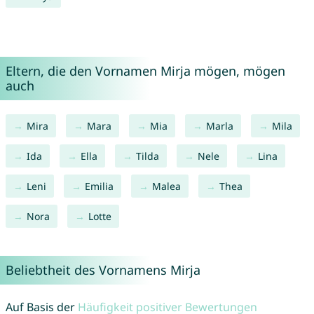
Eltern, die den Vornamen Mirja mögen, mögen
auch
Mira
Mara
Mia
Marla
Mila
Ida
Ella
Tilda
Nele
Lina
Leni
Emilia
Malea
Thea
Nora
Lotte
Beliebtheit des Vornamens Mirja
Auf Basis der
Häufigkeit positiver Bewertungen