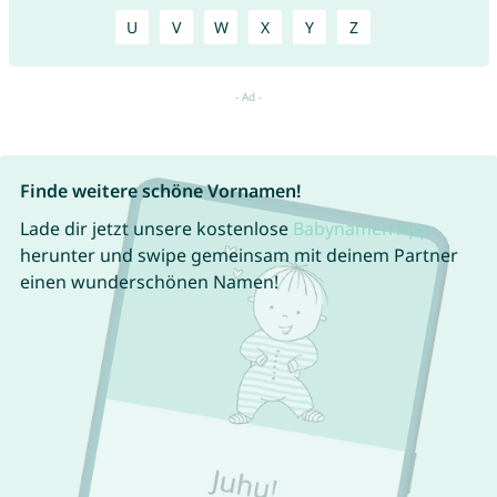
U
V
W
X
Y
Z
Finde weitere schöne Vornamen!
Lade dir jetzt unsere kostenlose
Babynamen App
herunter und swipe gemeinsam mit deinem Partner
einen wunderschönen Namen!