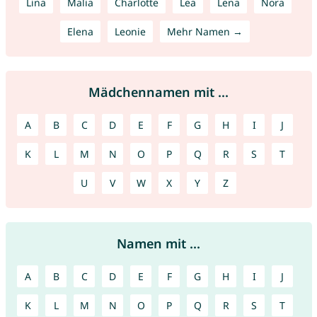
Lina
Malia
Charlotte
Lea
Lena
Nora
Elena
Leonie
Mehr Namen →
Mädchennamen mit ...
A
B
C
D
E
F
G
H
I
J
K
L
M
N
O
P
Q
R
S
T
U
V
W
X
Y
Z
Namen mit ...
A
B
C
D
E
F
G
H
I
J
K
L
M
N
O
P
Q
R
S
T