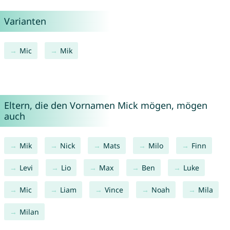
Varianten
Mic
Mik
Eltern, die den Vornamen Mick mögen, mögen
auch
Mik
Nick
Mats
Milo
Finn
Levi
Lio
Max
Ben
Luke
Mic
Liam
Vince
Noah
Mila
Milan