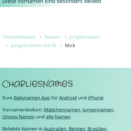
Diese Vornamen sind besonders beliebt
CharliesNames
Namen
Jungennamen
Jungennamen mit M
Mick
Eure
Babynamen App
für
Android
und
iPhone
Vornamenlexikon:
Mädchennamen
,
Jungennamen
,
Unisex-Namen
und
alle Namen
Beliebte Namen in
Australien
,
Belgien
,
Brasilien
,