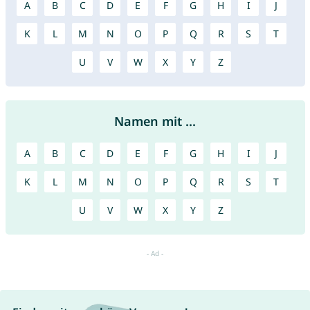
A
B
C
D
E
F
G
H
I
J
K
L
M
N
O
P
Q
R
S
T
U
V
W
X
Y
Z
Namen mit ...
A
B
C
D
E
F
G
H
I
J
K
L
M
N
O
P
Q
R
S
T
U
V
W
X
Y
Z