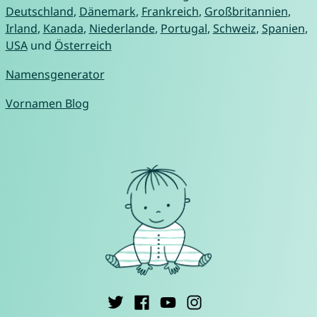
Deutschland
,
Dänemark
,
Frankreich
,
Großbritannien
,
Irland
,
Kanada
,
Niederlande
,
Portugal
,
Schweiz
,
Spanien
,
USA
und
Österreich
Namensgenerator
Vornamen Blog