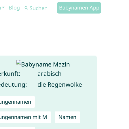
n
Blog
Babynamen App
rkunft:
arabisch
edeutung:
die Regenwolke
Jungennamen
ungennamen mit M
Namen