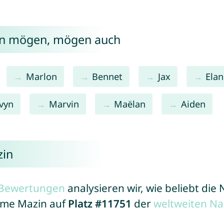
zin mögen, mögen auch
Marlon
Bennet
Jax
Ela
vyn
Marvin
Maëlan
Aiden
zin
r Bewertungen
analysieren wir, wie beliebt di
Name Mazin auf
Platz #11751
der
weltweiten Na