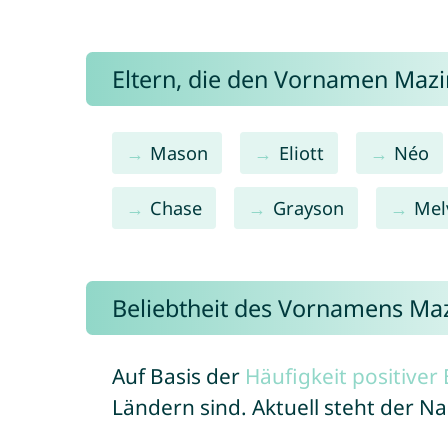
Eltern, die den Vornamen Ma
Mason
Eliott
Néo
Chase
Grayson
Mel
Beliebtheit des Vornamens Ma
Auf Basis der
Häufigkeit positive
Ländern sind. Aktuell steht der 