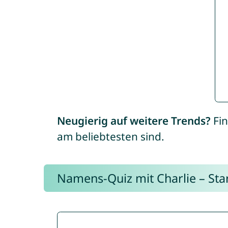
Neugierig auf weitere Trends?
Fin
am beliebtesten sind.
Namens-Quiz mit Charlie – Start