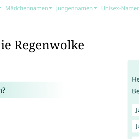
Mädchennamen
Jungennamen
Unisex-Name
ie Regenwolke
He
n?
B
J