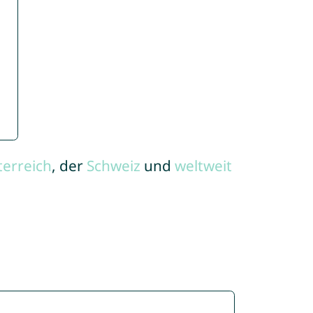
terreich
, der
Schweiz
und
weltweit