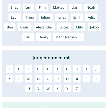
Elias
Levi
Finn
Matteo
Liam
Noah
Leon
Theo
Julian
Jonas
Emil
Felix
Ben
Louis
Alexander
Lucas
Milo
Jakob
Paul
Henry
Mehr Namen →
Jungennamen mit ...
A
B
C
D
E
F
G
H
I
J
K
L
M
N
O
P
Q
R
S
T
U
V
W
X
Y
Z