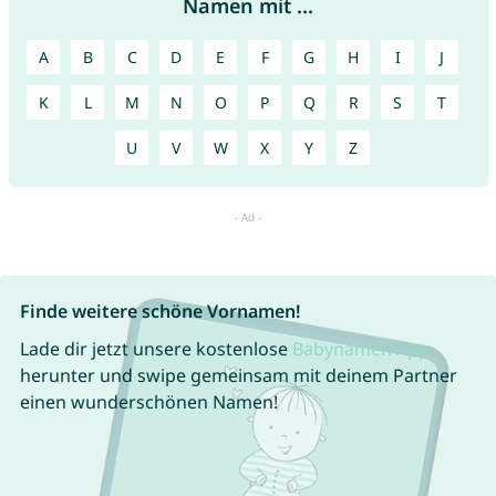
Namen mit ...
A
B
C
D
E
F
G
H
I
J
K
L
M
N
O
P
Q
R
S
T
U
V
W
X
Y
Z
Finde weitere schöne Vornamen!
Lade dir jetzt unsere kostenlose
Babynamen App
herunter und swipe gemeinsam mit deinem Partner
einen wunderschönen Namen!