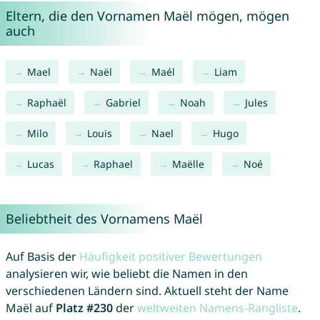
Eltern, die den Vornamen Maël mögen, mögen
auch
Mael
Naël
Maél
Liam
Raphaël
Gabriel
Noah
Jules
Milo
Louis
Nael
Hugo
Lucas
Raphael
Maëlle
Noé
Beliebtheit des Vornamens Maël
Auf Basis der
Häufigkeit positiver Bewertungen
analysieren wir, wie beliebt die Namen in den
verschiedenen Ländern sind. Aktuell steht der Name
Maël auf
Platz #230
der
weltweiten Namens-Rangliste
.