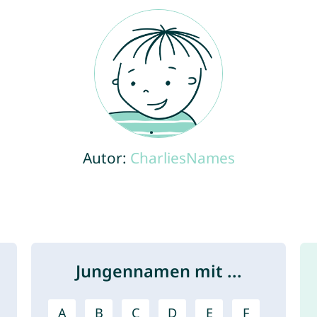
Autor:
CharliesNames
Jungennamen mit ...
A
B
C
D
E
F