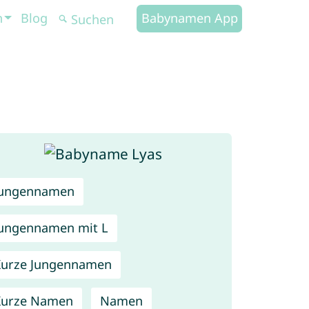
n
Blog
Babynamen App
Jungennamen
ungennamen mit L
urze Jungennamen
Kurze Namen
Namen