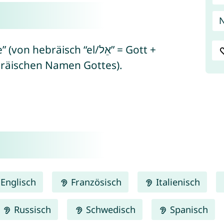
N
ebräisch “el/אֵל” = Gott +
en hebräischen Namen Gottes).
Englisch
Französisch
Italienisch
Russisch
Schwedisch
Spanisch