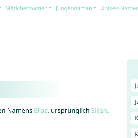
Mädchennamen
Jungennamen
Unisex-Name
J
chen Namens
Elias
, ursprünglich
Elijah
.
K