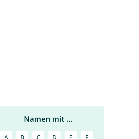
Namen mit ...
A
B
C
D
E
F