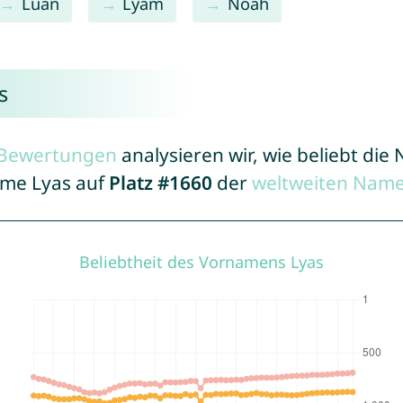
Luan
Lyam
Noah
s
r Bewertungen
analysieren wir, wie beliebt di
ame Lyas auf
Platz #1660
der
weltweiten Name