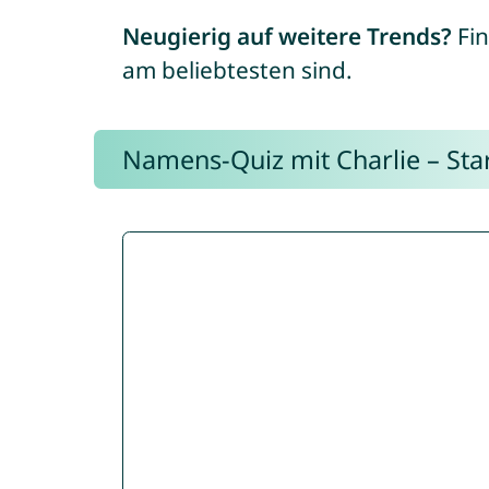
Neugierig auf weitere Trends?
Fin
am beliebtesten sind.
Namens-Quiz mit Charlie – Start