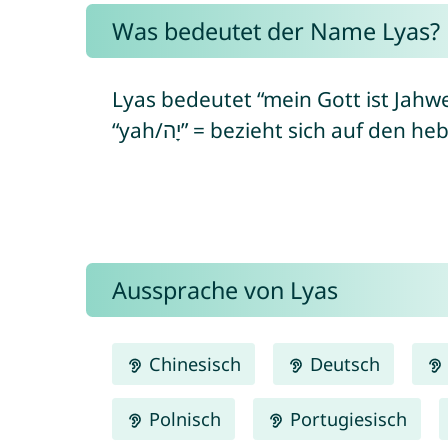
Was bedeutet der Name Lyas?
Lyas bedeutet “mein Gott ist Jahwe” (von h
“yah/יָה” = bezieht sich auf d
Aussprache von Lyas
Chinesisch
Deutsch
Polnisch
Portugiesisch