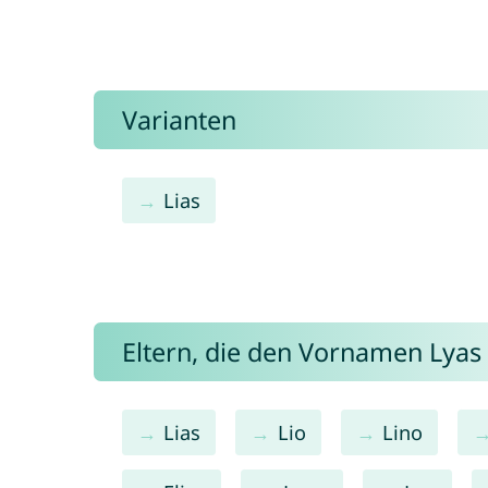
Varianten
Lias
Eltern, die den Vornamen Lya
Lias
Lio
Lino