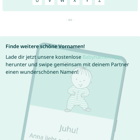
U
V
W
X
Y
Z
Finde weitere schöne Vornamen!
Lade dir jetzt unsere kostenlose
Babynamen App
herunter und swipe gemeinsam mit deinem Partner
einen wunderschönen Namen!