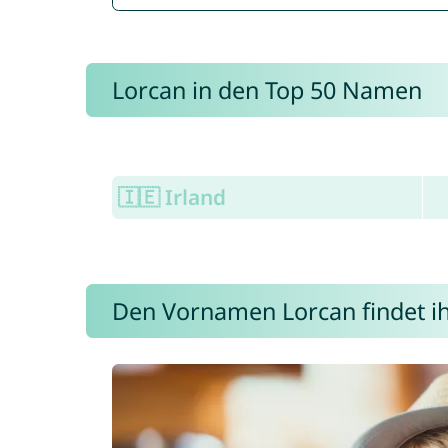
Lorcan in den Top 50 Namen
🇮🇪 Irland
Den Vornamen Lorcan findet ihr