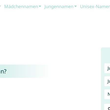
Mädchennamen
Jungennamen
Unisex-Name
n?
J
N