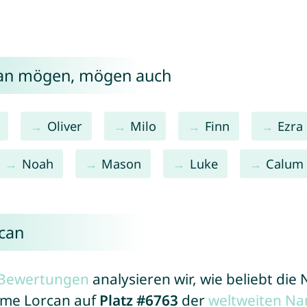
can mögen, mögen auch
Oliver
Milo
Finn
Ezra
Noah
Mason
Luke
Calum
can
r Bewertungen
analysieren wir, wie beliebt di
Name Lorcan auf
Platz #6763
der
weltweiten Na