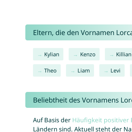
Eltern, die den Vornamen Lor
Kylian
Kenzo
Killian
Theo
Liam
Levi
Beliebtheit des Vornamens Lor
Auf Basis der
Häufigkeit positive
Ländern sind. Aktuell steht der 