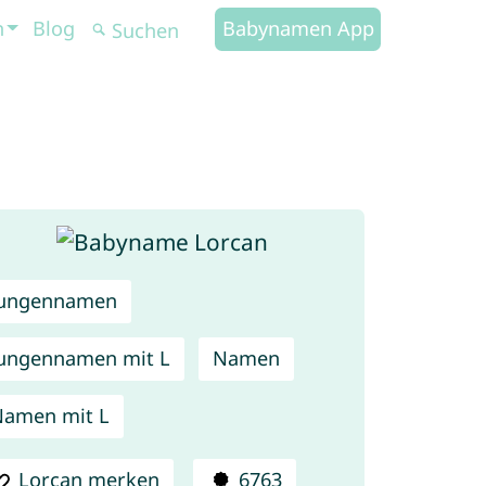
n
Blog
Babynamen App
Jungennamen
ungennamen mit L
Namen
amen mit L
Lorcan merken
6763