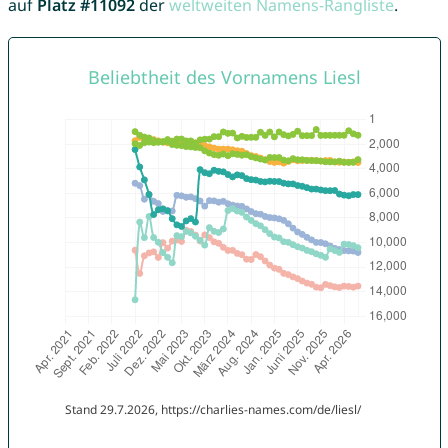
auf
Platz #11092
der
weltweiten Namens-Rangliste
.