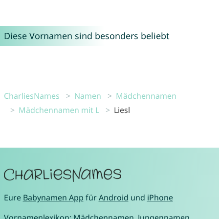
Diese Vornamen sind besonders beliebt
CharliesNames
Namen
Mädchennamen
Mädchennamen mit L
Liesl
Eure
Babynamen App
für
Android
und
iPhone
Vornamenlexikon:
Mädchennamen
,
Jungennamen
,