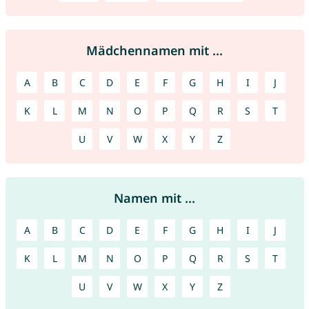
Mädchennamen mit ...
A
B
C
D
E
F
G
H
I
J
K
L
M
N
O
P
Q
R
S
T
U
V
W
X
Y
Z
Namen mit ...
A
B
C
D
E
F
G
H
I
J
K
L
M
N
O
P
Q
R
S
T
U
V
W
X
Y
Z