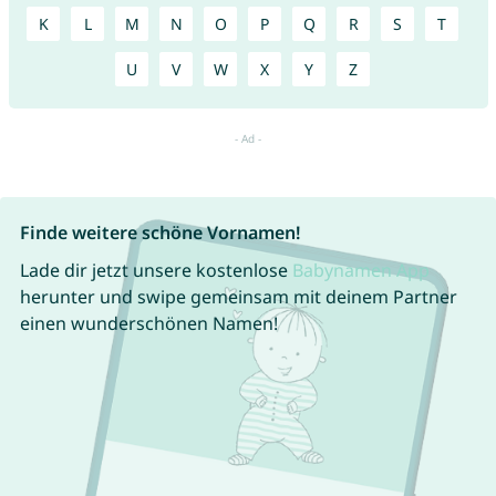
K
L
M
N
O
P
Q
R
S
T
U
V
W
X
Y
Z
Finde weitere schöne Vornamen!
Lade dir jetzt unsere kostenlose
Babynamen App
herunter und swipe gemeinsam mit deinem Partner
einen wunderschönen Namen!