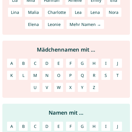
Lia
Mila
Hannah
Amelie
Emily
Ella
Lina
Malia
Charlotte
Lea
Lena
Nora
Elena
Leonie
Mehr Namen →
Mädchennamen mit ...
A
B
C
D
E
F
G
H
I
J
K
L
M
N
O
P
Q
R
S
T
U
V
W
X
Y
Z
Namen mit ...
A
B
C
D
E
F
G
H
I
J