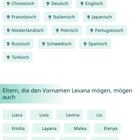
Chinesisch
Deutsch
Englisch
Französisch
Italienisch
Japanisch
Niederländisch
Polnisch
Portugiesisch
Russisch
Schwedisch
Spanisch
Türkisch
Eltern, die den Vornamen Levana mögen, mögen
auch
Liara
Livia
Levina
Liv
Emilia
Layana
Malea
Elenya