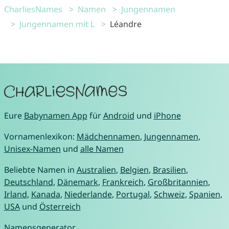
CharliesNames
Namen
Jungennamen
Jungennamen mit L
Léandre
Eure
Babynamen App
für
Android
und
iPhone
Vornamenlexikon:
Mädchennamen
,
Jungennamen
,
Unisex-Namen
und
alle Namen
Beliebte Namen in
Australien
,
Belgien
,
Brasilien
,
Deutschland
,
Dänemark
,
Frankreich
,
Großbritannien
,
Irland
,
Kanada
,
Niederlande
,
Portugal
,
Schweiz
,
Spanien
,
USA
und
Österreich
Namensgenerator