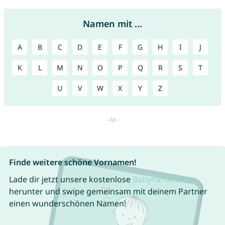
Namen mit ...
A
B
C
D
E
F
G
H
I
J
K
L
M
N
O
P
Q
R
S
T
U
V
W
X
Y
Z
Finde weitere schöne Vornamen!
Lade dir jetzt unsere kostenlose
Babynamen App
herunter und swipe gemeinsam mit deinem Partner
einen wunderschönen Namen!