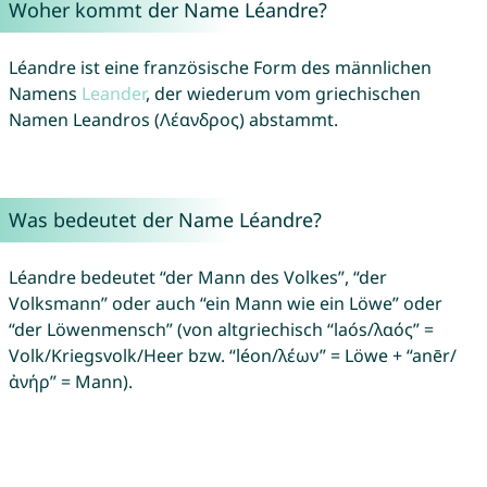
Woher kommt der Name Léandre?
Léandre ist eine französische Form des männlichen
Namens
Leander
, der wiederum vom griechischen
Namen Leandros (Λέανδρος) abstammt.
Was bedeutet der Name Léandre?
Léandre bedeutet “der Mann des Volkes”, “der
Volksmann” oder auch “ein Mann wie ein Löwe” oder
“der Löwenmensch” (von altgriechisch “laós/λαός” =
Volk/Kriegsvolk/Heer bzw. “léon/λέων” = Löwe + “anēr/
ἀνήρ” = Mann).