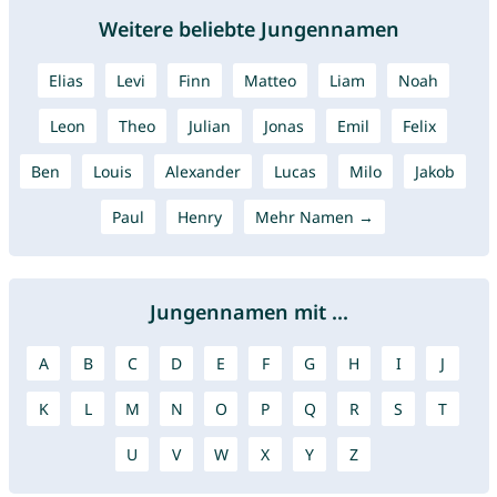
Weitere beliebte Jungennamen
Elias
Levi
Finn
Matteo
Liam
Noah
Leon
Theo
Julian
Jonas
Emil
Felix
Ben
Louis
Alexander
Lucas
Milo
Jakob
Paul
Henry
Mehr Namen →
Jungennamen mit ...
A
B
C
D
E
F
G
H
I
J
K
L
M
N
O
P
Q
R
S
T
U
V
W
X
Y
Z