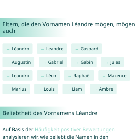
Eltern, die den Vornamen Léandre mögen, mögen
auch
Léandro
Leandre
Gaspard
Augustin
Gabriel
Gabin
Jules
Leandro
Léon
Raphaël
Maxence
Marius
Louis
Liam
Ambre
Beliebtheit des Vornamens Léandre
Auf Basis der
Häufigkeit positiver Bewertungen
analysieren wir, wie beliebt die Namen in den