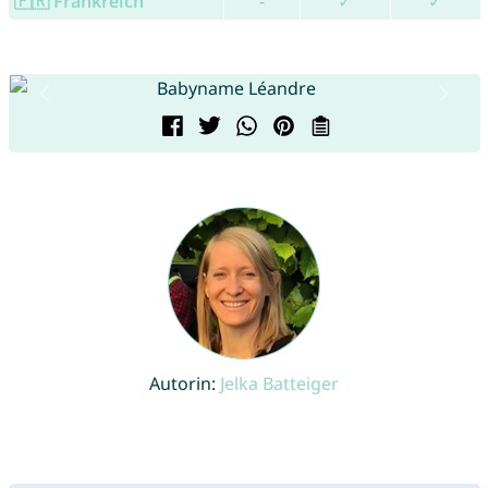
🇫🇷 Frankreich
-
✓
✓
Autorin:
Jelka Batteiger