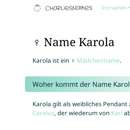
Vornamen
♀ Name Karola
Karola ist ein ♀
Mädchenname
.
Woher kommt der Name Karol
Karola gilt als weibliches Penda
Carolus
, der wiederum von
Karl
ab