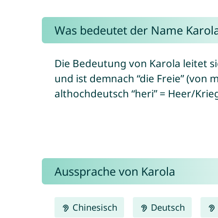
Was bedeutet der Name Karol
Die Bedeutung von Karola leitet
und ist demnach “die Freie” (von m
althochdeutsch “heri” = Heer/Krie
Aussprache von Karola
Chinesisch
Deutsch