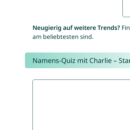
Neugierig auf weitere Trends?
Fin
am beliebtesten sind.
Namens-Quiz mit Charlie – Start