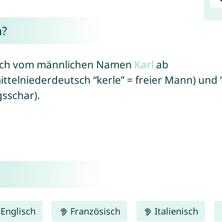
a?
 sich vom männlichen Namen
Karl
ab
ittelniederdeutsch “kerle” = freier Mann) und “
gsschar).
Englisch
Französisch
Italienisch