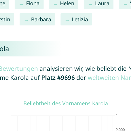
tte
Fiona
Helen
Laura
rstin
Barbara
Letizia
ola
r Bewertungen
analysieren wir, wie beliebt di
ame Karola auf
Platz #9696
der
weltweiten Na