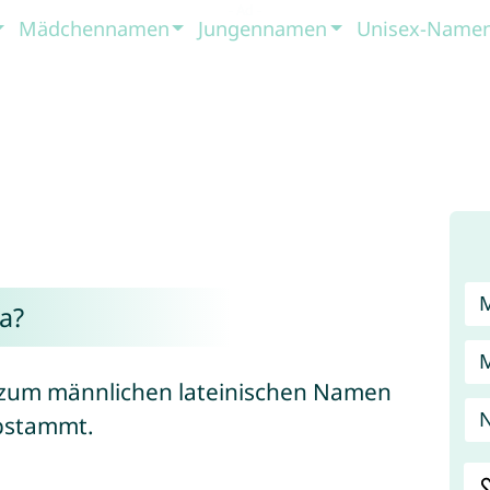
Mädchennamen
Jungennamen
Unisex-Name
a?
nt zum männlichen lateinischen Namen
N
stammt.