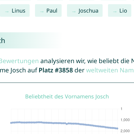
Linus
Paul
Joschua
Lio
ch
r Bewertungen
analysieren wir, wie beliebt di
ame Josch auf
Platz #3858
der
weltweiten Nam