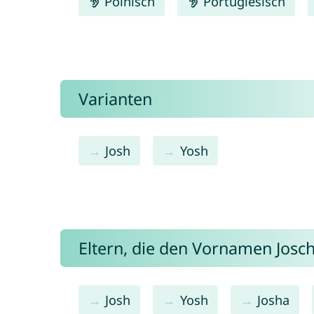
Polnisch
Portugiesisch
Varianten
Josh
Yosh
Eltern, die den Vornamen Jos
Josh
Yosh
Josha