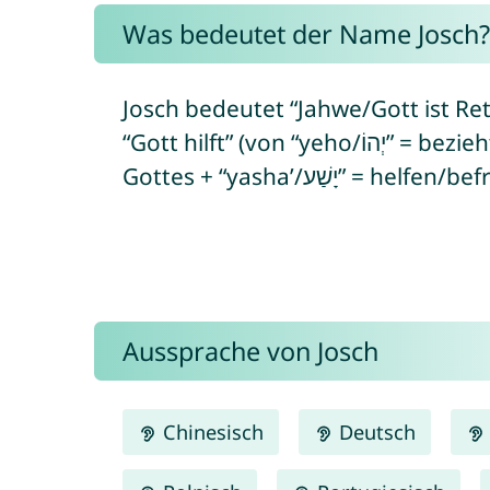
Was bedeutet der Name Josch?
Josch bedeutet “Jahwe/Gott ist Ret
“Gott hilft” (von “yeho/יְהוֹ” = bezieht sich auf den hebräischen Namen
Gottes + “yasha’/יָשַׁע” =
Aussprache von Josch
Chinesisch
Deutsch