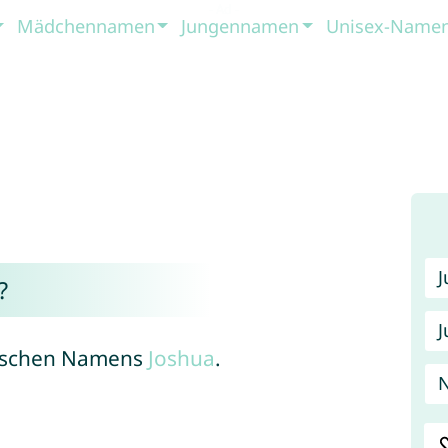
Mädchennamen
Jungennamen
Unisex-Name
?
J
räischen Namens
Joshua
.
N