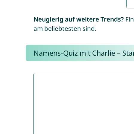
Neugierig auf weitere Trends?
Fin
am beliebtesten sind.
Namens-Quiz mit Charlie – Start