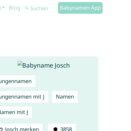
n
Blog
Babynamen App
Jungennamen
ungennamen mit J
Namen
amen mit J
Josch merken
3858