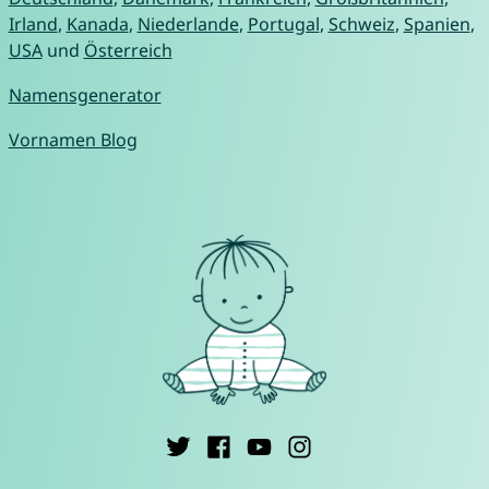
Irland
,
Kanada
,
Niederlande
,
Portugal
,
Schweiz
,
Spanien
,
USA
und
Österreich
Namensgenerator
Vornamen Blog