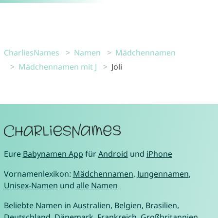
CharliesNames
Namen
Mädchennamen
Mädchennamen mit J
Joli
Eure
Babynamen App
für
Android
und
iPhone
Vornamenlexikon:
Mädchennamen
,
Jungennamen
,
Unisex-Namen
und
alle Namen
Beliebte Namen in
Australien
,
Belgien
,
Brasilien
,
Deutschland
,
Dänemark
,
Frankreich
,
Großbritannien
,