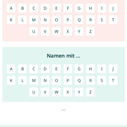
A
B
C
D
E
F
G
H
I
J
K
L
M
N
O
P
Q
R
S
T
U
V
W
X
Y
Z
Namen mit ...
A
B
C
D
E
F
G
H
I
J
K
L
M
N
O
P
Q
R
S
T
U
V
W
X
Y
Z