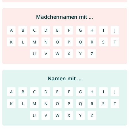
Mädchennamen mit ...
A
B
C
D
E
F
G
H
I
J
K
L
M
N
O
P
Q
R
S
T
U
V
W
X
Y
Z
Namen mit ...
A
B
C
D
E
F
G
H
I
J
K
L
M
N
O
P
Q
R
S
T
U
V
W
X
Y
Z