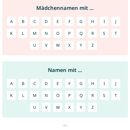
Mädchennamen mit ...
A
B
C
D
E
F
G
H
I
J
K
L
M
N
O
P
Q
R
S
T
U
V
W
X
Y
Z
Namen mit ...
A
B
C
D
E
F
G
H
I
J
K
L
M
N
O
P
Q
R
S
T
U
V
W
X
Y
Z