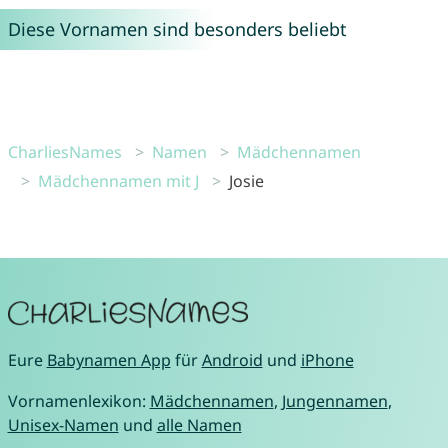
Diese Vornamen sind besonders beliebt
CharliesNames
Namen
Mädchennamen
Mädchennamen mit J
Josie
Eure
Babynamen App
für
Android
und
iPhone
Vornamenlexikon:
Mädchennamen
,
Jungennamen
,
Unisex-Namen
und
alle Namen