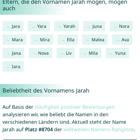
Eltern, die den Vornamen Jarah mögen, mögen
auch
Jara
Yara
Yarah
Juna
Nora
Mara
Mira
Ella
Malea
Ava
Jana
Nova
Liv
Mila
Yuna
Iara
Beliebtheit des Vornamens Jarah
Auf Basis der
Häufigkeit positiver Bewertungen
analysieren wir, wie beliebt die Namen in den
verschiedenen Ländern sind. Aktuell steht der Name
Jarah auf
Platz #8704
der
weltweiten Namens-Rangliste
.