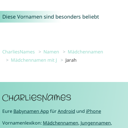
Diese Vornamen sind besonders beliebt
CharliesNames
Namen
Mädchennamen
Mädchennamen mit J
Jarah
Eure
Babynamen App
für
Android
und
iPhone
Vornamenlexikon:
Mädchennamen
,
Jungennamen
,