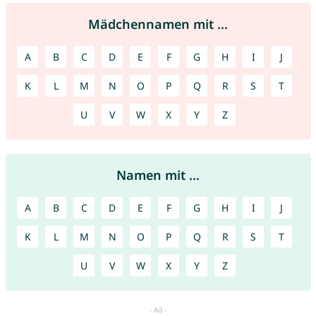
Mädchennamen mit ...
A
B
C
D
E
F
G
H
I
J
K
L
M
N
O
P
Q
R
S
T
U
V
W
X
Y
Z
Namen mit ...
A
B
C
D
E
F
G
H
I
J
K
L
M
N
O
P
Q
R
S
T
U
V
W
X
Y
Z