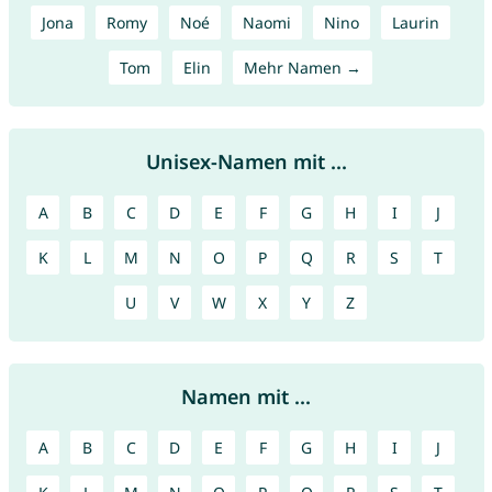
Jona
Romy
Noé
Naomi
Nino
Laurin
Tom
Elin
Mehr Namen →
Unisex-Namen mit ...
A
B
C
D
E
F
G
H
I
J
K
L
M
N
O
P
Q
R
S
T
U
V
W
X
Y
Z
Namen mit ...
A
B
C
D
E
F
G
H
I
J