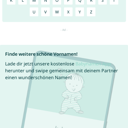
K
L
M
N
O
P
Q
R
S
T
U
V
W
X
Y
Z
Finde weitere schöne Vornamen!
Lade dir jetzt unsere kostenlose
Babynamen App
herunter und swipe gemeinsam mit deinem Partner
einen wunderschönen Namen!