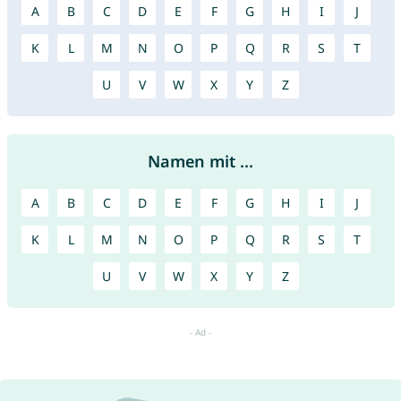
A
B
C
D
E
F
G
H
I
J
K
L
M
N
O
P
Q
R
S
T
U
V
W
X
Y
Z
Namen mit ...
A
B
C
D
E
F
G
H
I
J
K
L
M
N
O
P
Q
R
S
T
U
V
W
X
Y
Z