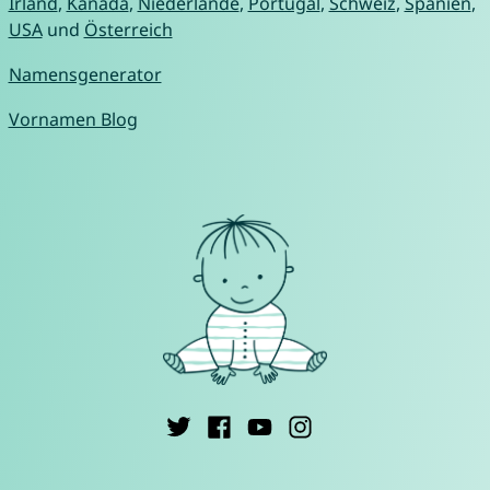
Irland
,
Kanada
,
Niederlande
,
Portugal
,
Schweiz
,
Spanien
,
USA
und
Österreich
Namensgenerator
Vornamen Blog