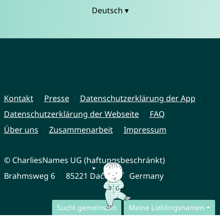
Deutsch ▾
Kontakt
Presse
Datenschutzerklärung der App
Datenschutzerklärung der Webseite
FAQ
Über uns
Zusammenarbeit
Impressum
© CharliesNames UG (haftungsbeschränkt)
Brahmsweg 6
85221 Dachau
Germany
Sucht gemeinsam
Meine Lieblingsnamen