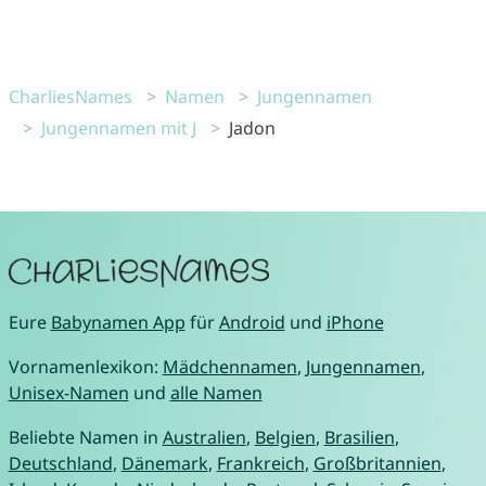
CharliesNames
Namen
Jungennamen
Jungennamen mit J
Jadon
Eure
Babynamen App
für
Android
und
iPhone
Vornamenlexikon:
Mädchennamen
,
Jungennamen
,
Unisex-Namen
und
alle Namen
Beliebte Namen in
Australien
,
Belgien
,
Brasilien
,
Deutschland
,
Dänemark
,
Frankreich
,
Großbritannien
,