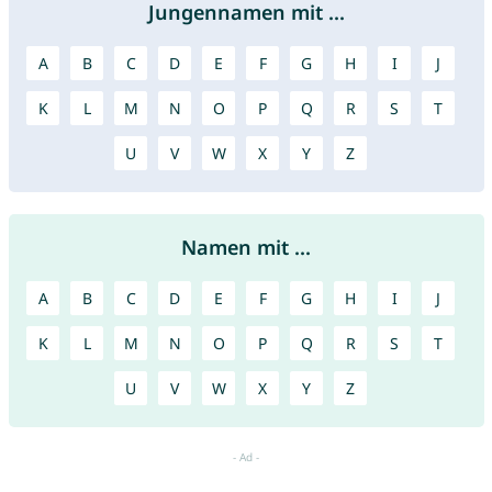
Jungennamen mit ...
A
B
C
D
E
F
G
H
I
J
K
L
M
N
O
P
Q
R
S
T
U
V
W
X
Y
Z
Namen mit ...
A
B
C
D
E
F
G
H
I
J
K
L
M
N
O
P
Q
R
S
T
U
V
W
X
Y
Z