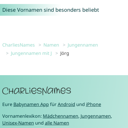
Diese Vornamen sind besonders beliebt
CharliesNames
Namen
Jungennamen
Jungennamen mit J
Jörg
Eure
Babynamen App
für
Android
und
iPhone
Vornamenlexikon:
Mädchennamen
,
Jungennamen
,
Unisex-Namen
und
alle Namen