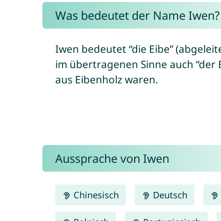
Was bedeutet der Name Iwen?
Iwen bedeutet “die Eibe” (abgeleit
im übertragenen Sinne auch “der 
aus Eibenholz waren.
Aussprache von Iwen
Chinesisch
Deutsch