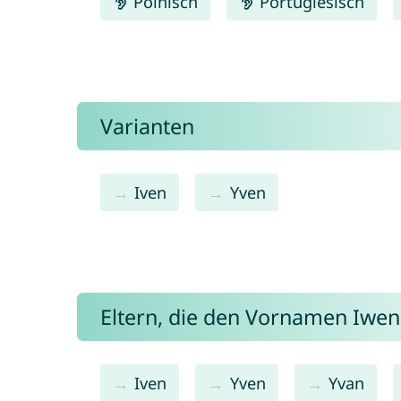
Polnisch
Portugiesisch
Varianten
Iven
Yven
Eltern, die den Vornamen Iw
Iven
Yven
Yvan