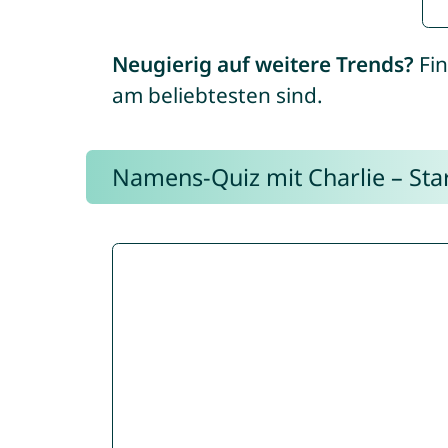
Neugierig auf weitere Trends?
Fin
am beliebtesten sind.
Namens-Quiz mit Charlie – Start