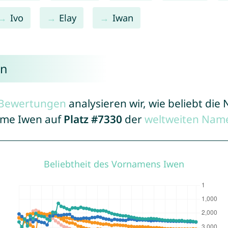
Ivo
Elay
Iwan
en
r Bewertungen
analysieren wir, wie beliebt di
Name Iwen auf
Platz #7330
der
weltweiten Name