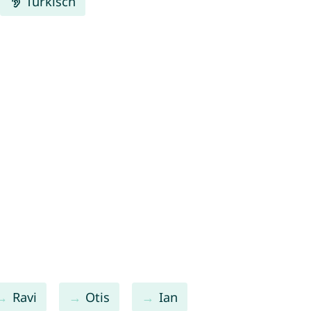
Türkisch
Ravi
Otis
Ian