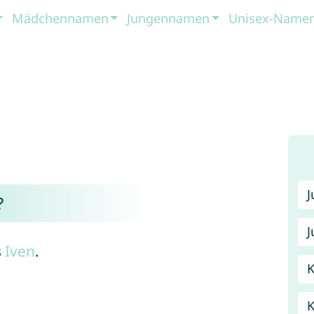
Mädchennamen
Jungennamen
Unisex-Name
?
J
s
Iven
.
K