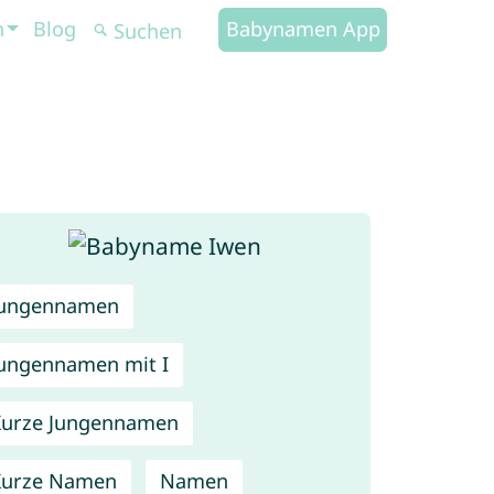
n
Blog
Babynamen App
Jungennamen
ungennamen mit I
urze Jungennamen
Kurze Namen
Namen