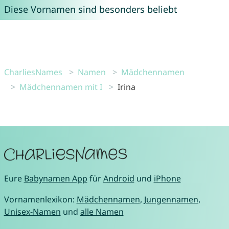
Diese Vornamen sind besonders beliebt
CharliesNames
Namen
Mädchennamen
Mädchennamen mit I
Irina
Eure
Babynamen App
für
Android
und
iPhone
Vornamenlexikon:
Mädchennamen
,
Jungennamen
,
Unisex-Namen
und
alle Namen