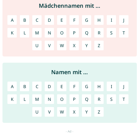
Mädchennamen mit ...
A
B
C
D
E
F
G
H
I
J
K
L
M
N
O
P
Q
R
S
T
U
V
W
X
Y
Z
Namen mit ...
A
B
C
D
E
F
G
H
I
J
K
L
M
N
O
P
Q
R
S
T
U
V
W
X
Y
Z