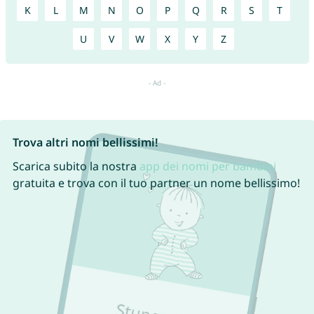
K
L
M
N
O
P
Q
R
S
T
U
V
W
X
Y
Z
Trova altri nomi bellissimi!
Scarica subito la nostra
app dei nomi per bambini
gratuita e trova con il tuo partner un nome bellissimo!