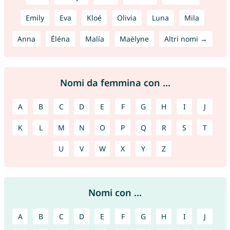
Emily
Eva
Kloé
Olivia
Luna
Mila
Anna
Éléna
Malía
Maëlyne
Altri nomi →
Nomi da femmina con ...
A
B
C
D
E
F
G
H
I
J
K
L
M
N
O
P
Q
R
S
T
U
V
W
X
Y
Z
Nomi con ...
A
B
C
D
E
F
G
H
I
J