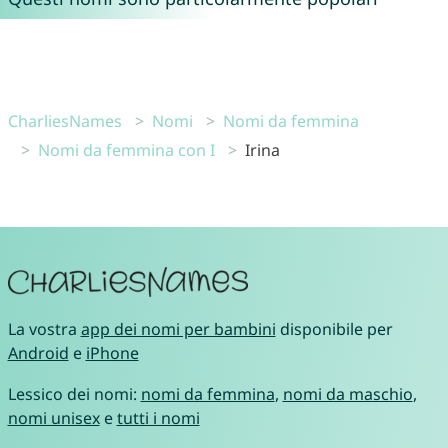
CharliesNames
Nomi
Nomi da femmina
Nomi da femmina con I
Irina
La vostra
app dei nomi per bambini
disponibile per
Android
e
iPhone
Lessico dei nomi:
nomi da femmina
,
nomi da maschio
,
nomi unisex
e
tutti i nomi