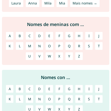
Laura
Anna
Mila
Mia
Mais nomes →
Nomes de meninas com ...
A
B
C
D
E
F
G
H
I
J
K
L
M
N
O
P
Q
R
S
T
U
V
W
X
Y
Z
Nomes con ...
A
B
C
D
E
F
G
H
I
J
K
L
M
N
O
P
Q
R
S
T
U
V
W
X
Y
Z