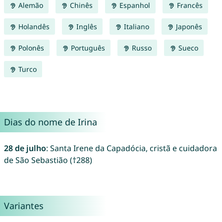
Alemão
Chinês
Espanhol
Francês
Holandês
Inglês
Italiano
Japonês
Polonês
Português
Russo
Sueco
Turco
Dias do nome de Irina
28 de julho
: Santa Irene da Capadócia, cristã e cuidadora
de São Sebastião (†288)
Variantes