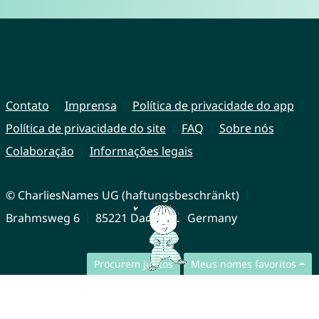
Contato
Imprensa
Política de privacidade do app
Política de privacidade do site
FAQ
Sobre nós
Colaboração
Informações legais
© CharliesNames UG (haftungsbeschränkt)
Brahmsweg 6
85221 Dachau
Germany
Procurem juntos
Meus nomes favoritos