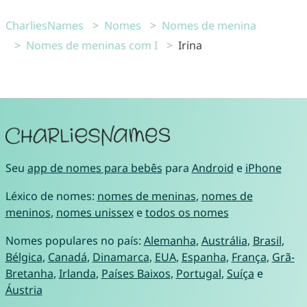
CharliesNames
Nomes
Nomes de menina
Nomes de meninas com I
Irina
Seu
app de nomes para bebês
para
Android
e
iPhone
Léxico de nomes:
nomes de meninas
,
nomes de
meninos
,
nomes unissex
e
todos os nomes
Nomes populares no país:
Alemanha
,
Austrália
,
Brasil
,
Bélgica
,
Canadá
,
Dinamarca
,
EUA
,
Espanha
,
França
,
Grã-
Bretanha
,
Irlanda
,
Países Baixos
,
Portugal
,
Suíça
e
Áustria