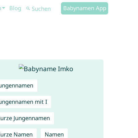
n
Blog
Babynamen App
Jungennamen
ungennamen mit I
urze Jungennamen
Kurze Namen
Namen