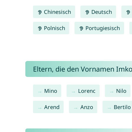
Chinesisch
Deutsch
Polnisch
Portugiesisch
Eltern, die den Vornamen Im
Mino
Lorenc
Nilo
Arend
Anzo
Bertilo