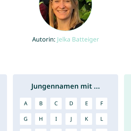
Autorin:
Jelka Batteiger
Jungennamen mit ...
A
B
C
D
E
F
G
H
I
J
K
L