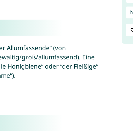
N
er Allumfassende” (von
ewaltig/groß/allumfassend). Eine
ie Honigbiene” oder “der Fleißige”
mme”).