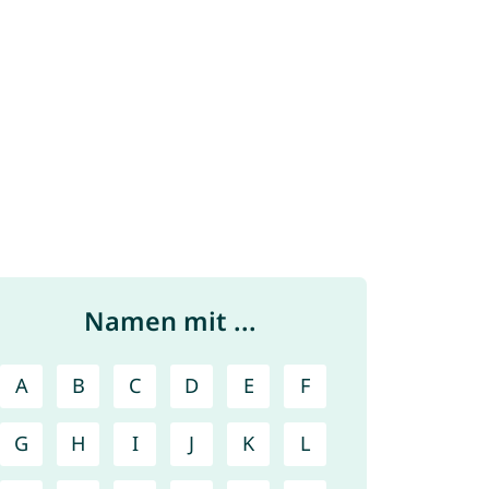
Namen mit ...
A
B
C
D
E
F
G
H
I
J
K
L