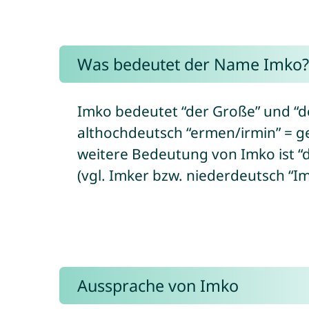
Was bedeutet der Name Imko?
Imko bedeutet “der Große” und “d
althochdeutsch “ermen/irmin” = g
weitere Bedeutung von Imko ist “d
(vgl. Imker bzw. niederdeutsch “I
Aussprache von Imko