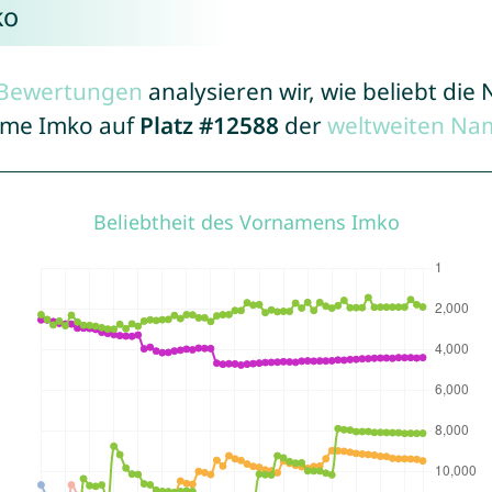
ko
r Bewertungen
analysieren wir, wie beliebt di
Name Imko auf
Platz #12588
der
weltweiten Na