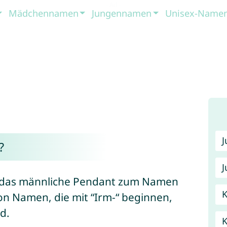
Mädchennamen
Jungennamen
Unisex-Name
?
J
nd das männliche Pendant zum Namen
K
on Namen, die mit “Irm-“ beginnen,
d.