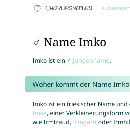
Vornamen
♂ Name Imko
Imko ist ein ♂
Jungenname
.
Woher kommt der Name Imko
Imko ist ein friesischer Name u
Imke
, einer Verkleinerungsform v
wie Irmtraud,
Irmgard
oder Irmhil