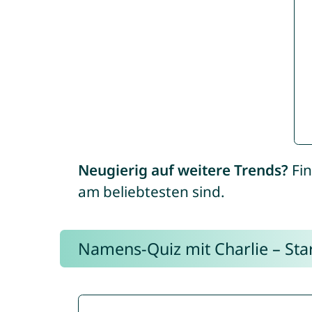
Neugierig auf weitere Trends?
Fin
am beliebtesten sind.
Namens-Quiz mit Charlie – Start