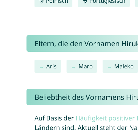
Polnisch
Portugiesisch
Eltern, die den Vornamen Hir
Aris
Maro
Maleko
Beliebtheit des Vornamens Hir
Auf Basis der
Häufigkeit positive
Ländern sind. Aktuell steht der 