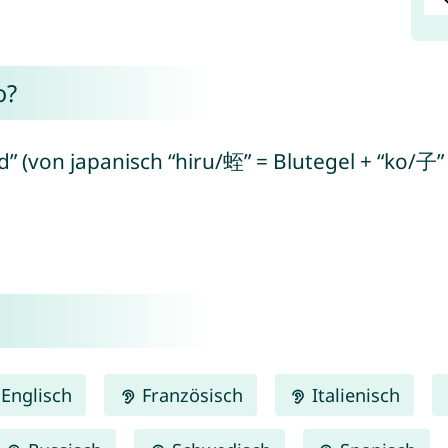
o?
” (von japanisch “hiru/蛭” = Blutegel + “ko/子” 
Englisch
Französisch
Italienisch