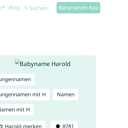
n
Blog
Babynamen App
Jungennamen
ungennamen mit H
Namen
Namen mit H
Harold merken
8781