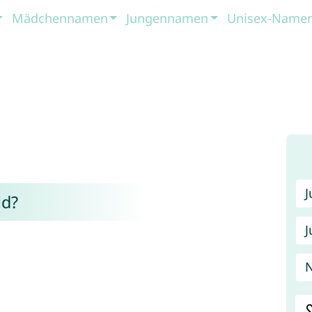
Mädchennamen
Jungennamen
Unisex-Name
d?
J