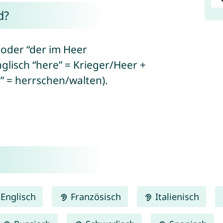
d?
 oder “der im Heer
lisch “here” = Krieger/Heer +
” = herrschen/walten).
Englisch
Französisch
Italienisch