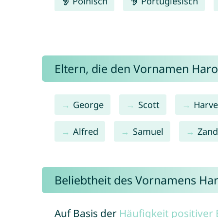
Polnisch
Portugiesisch
Eltern, die den Vornamen Har
George
Scott
Harve
Alfred
Samuel
Zand
Beliebtheit des Vornamens Har
Auf Basis der
Häufigkeit positive