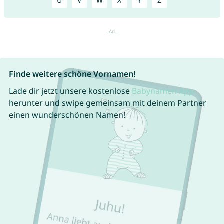
U
V
W
X
Y
Z
Finde weitere schöne Vornamen!
Lade dir jetzt unsere kostenlose
Babynamen App
herunter und swipe gemeinsam mit deinem Partner
einen wunderschönen Namen!