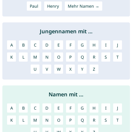
Paul
Henry
Mehr Namen →
Jungennamen mit ...
A
B
C
D
E
F
G
H
I
J
K
L
M
N
O
P
Q
R
S
T
U
V
W
X
Y
Z
Namen mit ...
A
B
C
D
E
F
G
H
I
J
K
L
M
N
O
P
Q
R
S
T