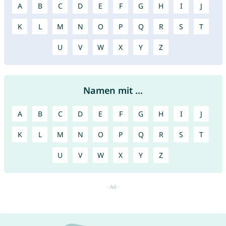
A
B
C
D
E
F
G
H
I
J
K
L
M
N
O
P
Q
R
S
T
U
V
W
X
Y
Z
Namen mit ...
A
B
C
D
E
F
G
H
I
J
K
L
M
N
O
P
Q
R
S
T
U
V
W
X
Y
Z