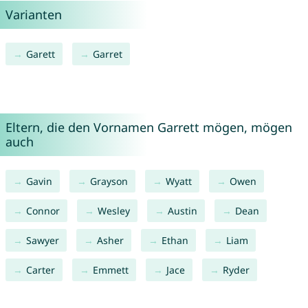
Varianten
Garett
Garret
Eltern, die den Vornamen Garrett mögen, mögen
auch
Gavin
Grayson
Wyatt
Owen
Connor
Wesley
Austin
Dean
Sawyer
Asher
Ethan
Liam
Carter
Emmett
Jace
Ryder