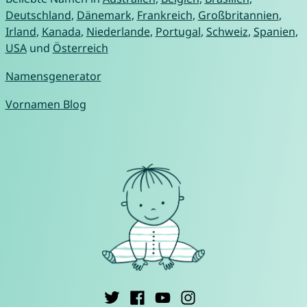
Deutschland
,
Dänemark
,
Frankreich
,
Großbritannien
,
Irland
,
Kanada
,
Niederlande
,
Portugal
,
Schweiz
,
Spanien
,
USA
und
Österreich
Namensgenerator
Vornamen Blog