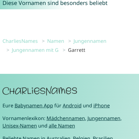
Diese Vornamen sind besonders beliebt
CharliesNames
Namen
Jungennamen
Jungennamen mit G
Garrett
Eure
Babynamen App
für
Android
und
iPhone
Vornamenlexikon:
Mädchennamen
,
Jungennamen
,
Unisex-Namen
und
alle Namen
Beliebte Namen in
Australien
,
Belgien
,
Brasilien
,