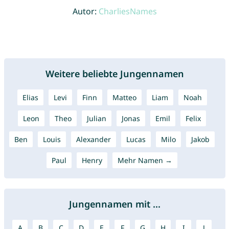
Autor:
CharliesNames
Weitere beliebte Jungennamen
Elias
Levi
Finn
Matteo
Liam
Noah
Leon
Theo
Julian
Jonas
Emil
Felix
Ben
Louis
Alexander
Lucas
Milo
Jakob
Paul
Henry
Mehr Namen →
Jungennamen mit ...
A
B
C
D
E
F
G
H
I
J