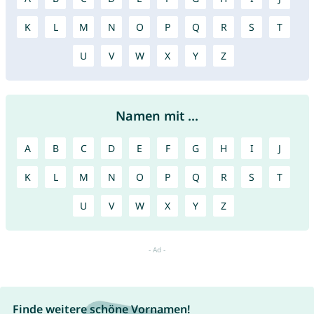
K
L
M
N
O
P
Q
R
S
T
U
V
W
X
Y
Z
Namen mit ...
A
B
C
D
E
F
G
H
I
J
K
L
M
N
O
P
Q
R
S
T
U
V
W
X
Y
Z
Finde weitere schöne Vornamen!