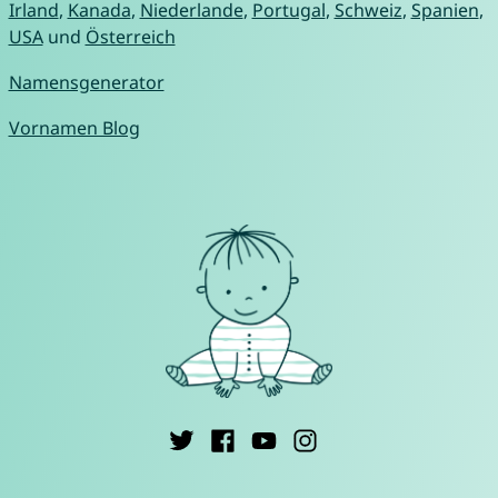
Irland
,
Kanada
,
Niederlande
,
Portugal
,
Schweiz
,
Spanien
,
USA
und
Österreich
Namensgenerator
Vornamen Blog