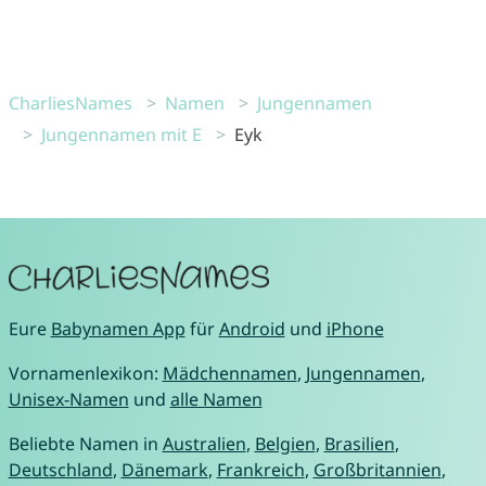
CharliesNames
Namen
Jungennamen
Jungennamen mit E
Eyk
Eure
Babynamen App
für
Android
und
iPhone
Vornamenlexikon:
Mädchennamen
,
Jungennamen
,
Unisex-Namen
und
alle Namen
Beliebte Namen in
Australien
,
Belgien
,
Brasilien
,
Deutschland
,
Dänemark
,
Frankreich
,
Großbritannien
,