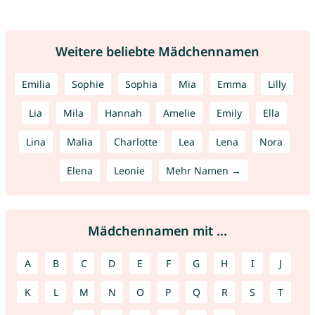
Weitere beliebte Mädchennamen
Emilia
Sophie
Sophia
Mia
Emma
Lilly
Lia
Mila
Hannah
Amelie
Emily
Ella
Lina
Malia
Charlotte
Lea
Lena
Nora
Elena
Leonie
Mehr Namen →
Mädchennamen mit ...
A
B
C
D
E
F
G
H
I
J
K
L
M
N
O
P
Q
R
S
T