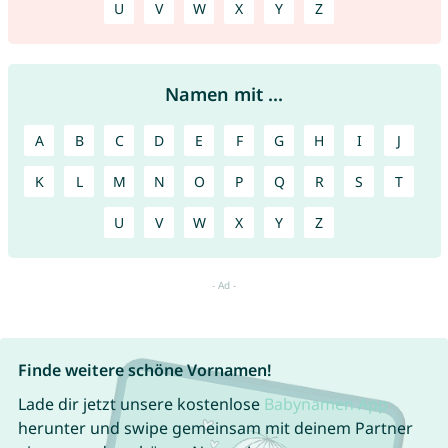
U
V
W
X
Y
Z
Namen mit ...
A
B
C
D
E
F
G
H
I
J
K
L
M
N
O
P
Q
R
S
T
U
V
W
X
Y
Z
Finde weitere schöne Vornamen!
Lade dir jetzt unsere kostenlose
Babynamen App
herunter und swipe gemeinsam mit deinem Partner