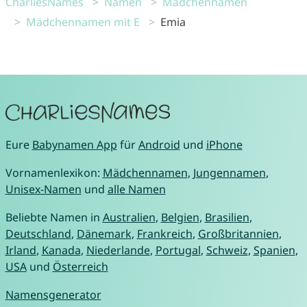
CharliesNames
Namen
Mädchennamen
Mädchennamen mit E
Emia
Eure
Babynamen App
für
Android
und
iPhone
Vornamenlexikon:
Mädchennamen
,
Jungennamen
,
Unisex-Namen
und
alle Namen
Beliebte Namen in
Australien
,
Belgien
,
Brasilien
,
Deutschland
,
Dänemark
,
Frankreich
,
Großbritannien
,
Irland
,
Kanada
,
Niederlande
,
Portugal
,
Schweiz
,
Spanien
,
USA
und
Österreich
Namensgenerator