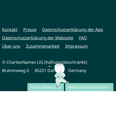
Kontakt
Presse
Datenschutzerklärung der App
Datenschutzerklärung der Webseite
FAQ
Über uns
Zusammenarbeit
Impressum
© CharliesNames UG (haftungsbeschränkt)
Brahmsweg 6
85221 Dachau
Germany
Sucht gemeinsam
Meine Lieblingsnamen