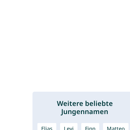
Weitere beliebte
Jungennamen
Elias
Levi
Finn
Matteo