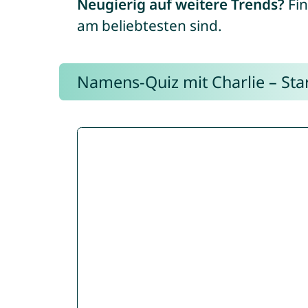
Neugierig auf weitere Trends?
Fin
am beliebtesten sind.
Namens-Quiz mit Charlie – Start