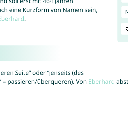
nd soll erst mit 464 Jahren
uch eine Kurzform von Namen sein,
N
Eberhard
.
ren Seite” oder “jenseits (des
Flusses)” (von hebräisch “avár/עָבַר” = passieren/überqueren). Von
Eberhard
abst