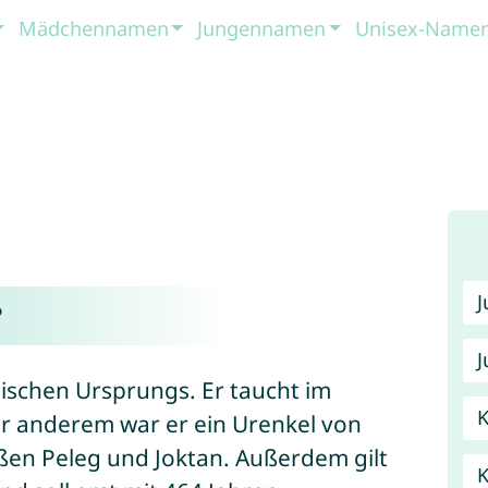
Mädchennamen
Jungennamen
Unisex-Name
?
J
äischen Ursprungs. Er taucht im
K
er anderem war er ein Urenkel von
eßen Peleg und Joktan. Außerdem gilt