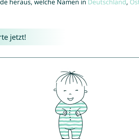
de heraus, welche Namen in
Deutschland
,
Ös
e jetzt!