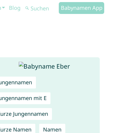
n
Blog
Babynamen App
Jungennamen
ungennamen mit E
urze Jungennamen
Kurze Namen
Namen