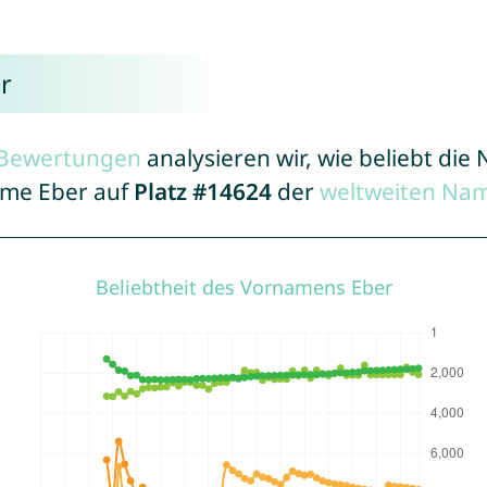
r
r Bewertungen
analysieren wir, wie beliebt di
Name Eber auf
Platz #14624
der
weltweiten Nam