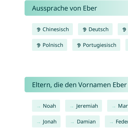
Aussprache von Eber
Chinesisch
Deutsch
Polnisch
Portugiesisch
Eltern, die den Vornamen Ebe
Noah
Jeremiah
Mar
Jonah
Damian
Fede