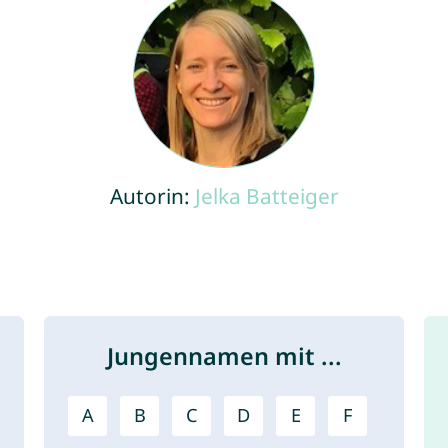
Autorin:
Jelka Batteiger
Jungennamen mit ...
A
B
C
D
E
F