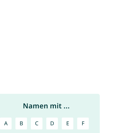
Namen mit ...
A
B
C
D
E
F