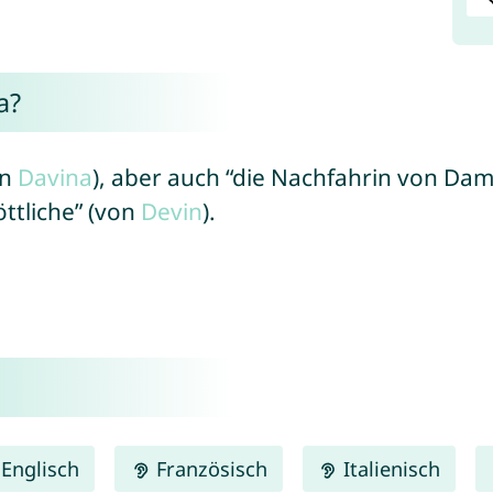
a?
on
Davina
), aber auch “die Nachfahrin von Dam
öttliche” (von
Devin
).
Englisch
Französisch
Italienisch