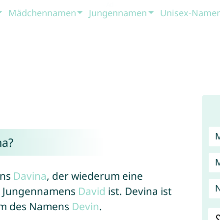
Mädchennamen
Jungennamen
Unisex-Name
na?
ens
Davina
, der wiederum eine
des Jungennamens
David
ist. Devina ist
orm des Namens
Devin
.