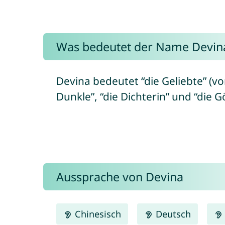
Was bedeutet der Name Devin
Devina bedeutet “die Geliebte” (v
Dunkle”, “die Dichterin” und “die G
Aussprache von Devina
Chinesisch
Deutsch