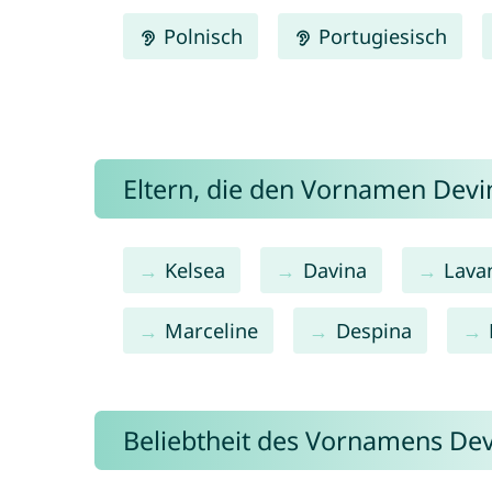
Polnisch
Portugiesisch
Eltern, die den Vornamen Dev
Kelsea
Davina
Lava
Marceline
Despina
Beliebtheit des Vornamens De