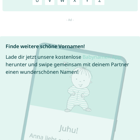
U
V
W
X
Y
Z
Finde weitere schöne Vornamen!
Lade dir jetzt unsere kostenlose
Babynamen App
herunter und swipe gemeinsam mit deinem Partner
einen wunderschönen Namen!