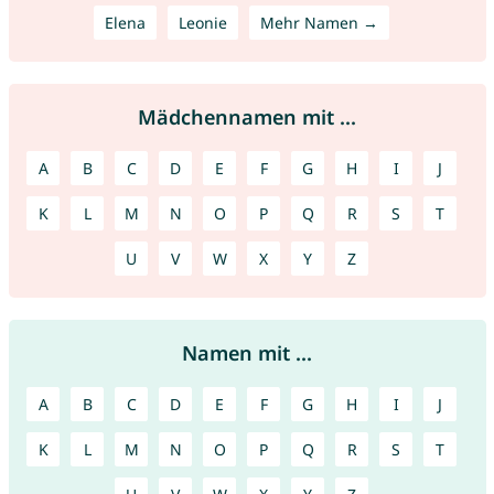
Elena
Leonie
Mehr Namen →
Mädchennamen mit ...
A
B
C
D
E
F
G
H
I
J
K
L
M
N
O
P
Q
R
S
T
U
V
W
X
Y
Z
Namen mit ...
A
B
C
D
E
F
G
H
I
J
K
L
M
N
O
P
Q
R
S
T