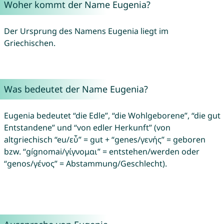
Woher kommt der Name Eugenia?
Der Ursprung des Namens Eugenia liegt im
Griechischen.
Was bedeutet der Name Eugenia?
Eugenia bedeutet “die Edle”, “die Wohlgeborene”, “die gut
Entstandene” und “von edler Herkunft” (von
altgriechisch “eu/εὖ” = gut + “genes/γενής” = geboren
bzw. “gígnomai/γίγνομαι” = entstehen/werden oder
“genos/γένος” = Abstammung/Geschlecht).