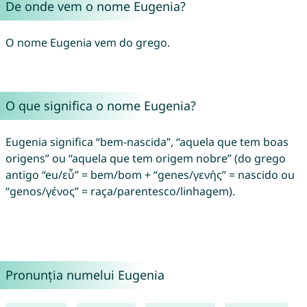
De onde vem o nome Eugenia?
O nome Eugenia vem do grego.
O que significa o nome Eugenia?
Eugenia significa “bem-nascida”, “aquela que tem boas
origens” ou “aquela que tem origem nobre” (do grego
antigo “eu/εὖ” = bem/bom + “genes/γενής” = nascido ou
“genos/γένος” = raça/parentesco/linhagem).
Pronunția numelui Eugenia