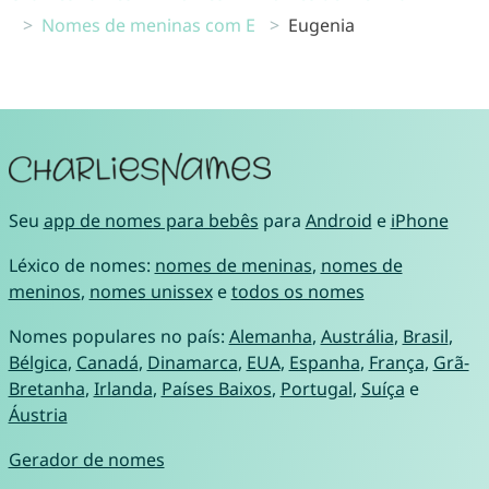
Nomes de meninas com E
Eugenia
Seu
app de nomes para bebês
para
Android
e
iPhone
Léxico de nomes:
nomes de meninas
,
nomes de
meninos
,
nomes unissex
e
todos os nomes
Nomes populares no país:
Alemanha
,
Austrália
,
Brasil
,
Bélgica
,
Canadá
,
Dinamarca
,
EUA
,
Espanha
,
França
,
Grã-
Bretanha
,
Irlanda
,
Países Baixos
,
Portugal
,
Suíça
e
Áustria
Gerador de nomes