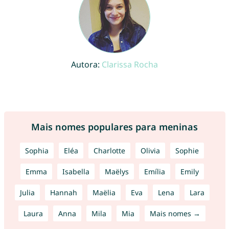
Autora:
Clarissa Rocha
Mais nomes populares para meninas
Sophia
Eléa
Charlotte
Olivia
Sophie
Emma
Isabella
Maëlys
Emília
Emily
Julia
Hannah
Maëlia
Eva
Lena
Lara
Laura
Anna
Mila
Mia
Mais nomes →