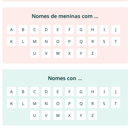
Nomes de meninas com ...
A
B
C
D
E
F
G
H
I
J
K
L
M
N
O
P
Q
R
S
T
U
V
W
X
Y
Z
Nomes con ...
A
B
C
D
E
F
G
H
I
J
K
L
M
N
O
P
Q
R
S
T
U
V
W
X
Y
Z