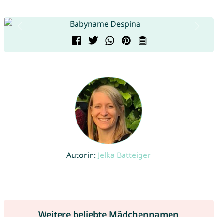
Autorin:
Jelka Batteiger
Weitere beliebte Mädchennamen