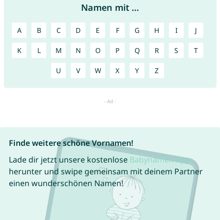
Namen mit ...
A
B
C
D
E
F
G
H
I
J
K
L
M
N
O
P
Q
R
S
T
U
V
W
X
Y
Z
Finde weitere schöne Vornamen!
Lade dir jetzt unsere kostenlose
Babynamen App
herunter und swipe gemeinsam mit deinem Partner
einen wunderschönen Namen!