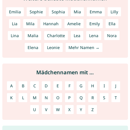
Emilia
Sophie
Sophia
Mia
Emma
Lilly
Lia
Mila
Hannah
Amelie
Emily
Ella
Lina
Malia
Charlotte
Lea
Lena
Nora
Elena
Leonie
Mehr Namen →
Mädchennamen mit ...
A
B
C
D
E
F
G
H
I
J
K
L
M
N
O
P
Q
R
S
T
U
V
W
X
Y
Z