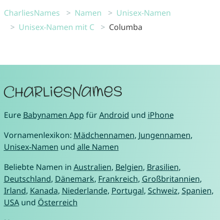
CharliesNames
Namen
Unisex-Namen
Unisex-Namen mit C
Columba
Eure
Babynamen App
für
Android
und
iPhone
Vornamenlexikon:
Mädchennamen
,
Jungennamen
,
Unisex-Namen
und
alle Namen
Beliebte Namen in
Australien
,
Belgien
,
Brasilien
,
Deutschland
,
Dänemark
,
Frankreich
,
Großbritannien
,
Irland
,
Kanada
,
Niederlande
,
Portugal
,
Schweiz
,
Spanien
,
USA
und
Österreich