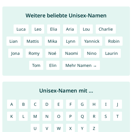
Weitere beliebte Unisex-Namen
Luca
Leo
Elia
Aria
Lou
Charlie
Lian
Mattis
Mika
Lynn
Yannick
Robin
Jona
Romy
Noé
Naomi
Nino
Laurin
Tom
Elin
Mehr Namen →
Unisex-Namen mit ...
A
B
C
D
E
F
G
H
I
J
K
L
M
N
O
P
Q
R
S
T
U
V
W
X
Y
Z