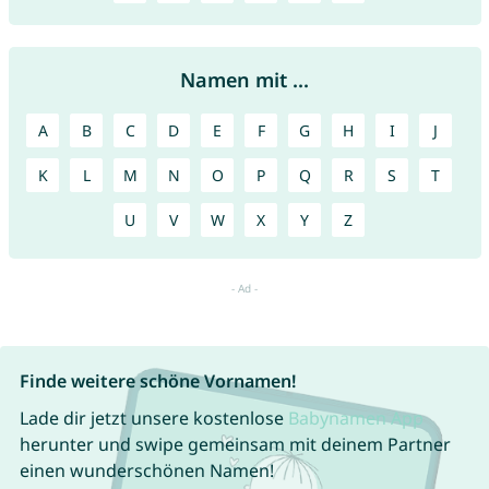
Namen mit ...
A
B
C
D
E
F
G
H
I
J
K
L
M
N
O
P
Q
R
S
T
U
V
W
X
Y
Z
Finde weitere schöne Vornamen!
Lade dir jetzt unsere kostenlose
Babynamen App
herunter und swipe gemeinsam mit deinem Partner
einen wunderschönen Namen!