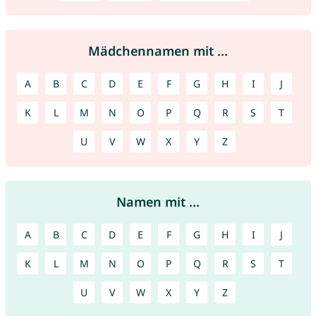
Mädchennamen mit ...
A
B
C
D
E
F
G
H
I
J
K
L
M
N
O
P
Q
R
S
T
U
V
W
X
Y
Z
Namen mit ...
A
B
C
D
E
F
G
H
I
J
K
L
M
N
O
P
Q
R
S
T
U
V
W
X
Y
Z