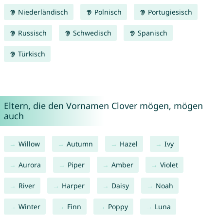
Niederländisch
Polnisch
Portugiesisch
Russisch
Schwedisch
Spanisch
Türkisch
Eltern, die den Vornamen Clover mögen, mögen
auch
Willow
Autumn
Hazel
Ivy
Aurora
Piper
Amber
Violet
River
Harper
Daisy
Noah
Winter
Finn
Poppy
Luna