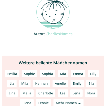
Autor:
CharliesNames
Weitere beliebte Mädchennamen
Emilia
Sophie
Sophia
Mia
Emma
Lilly
Lia
Mila
Hannah
Amelie
Emily
Ella
Lina
Malia
Charlotte
Lea
Lena
Nora
Elena
Leonie
Mehr Namen →