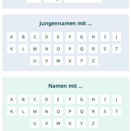
Jungennamen mit ...
A
B
C
D
E
F
G
H
I
J
K
L
M
N
O
P
Q
R
S
T
U
V
W
X
Y
Z
Namen mit ...
A
B
C
D
E
F
G
H
I
J
K
L
M
N
O
P
Q
R
S
T
U
V
W
X
Y
Z