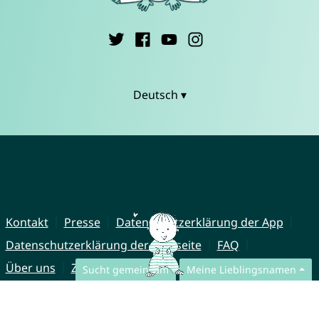
Deutsch ▾
Kontakt
Presse
Datenschutzerklärung der App
Datenschutzerklärung der Webseite
FAQ
Über uns
Zusammenarbeit
Impressum
Sucht gemeinsam
Meine Lieblingsnamen
© CharliesNames UG (haftungsbeschränkt)