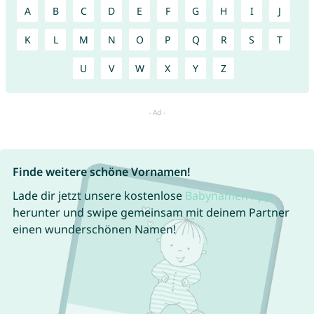
A
B
C
D
E
F
G
H
I
J
K
L
M
N
O
P
Q
R
S
T
U
V
W
X
Y
Z
Finde weitere schöne Vornamen!
Lade dir jetzt unsere kostenlose
Babynamen App
herunter und swipe gemeinsam mit deinem Partner
einen wunderschönen Namen!