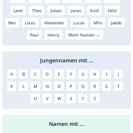
Leon
Theo
Julian
Jonas
Emil
Felix
Ben
Louis
Alexander
Lucas
Milo
Jakob
Paul
Henry
Mehr Namen →
Jungennamen mit ...
A
B
C
D
E
F
G
H
I
J
K
L
M
N
O
P
Q
R
S
T
U
V
W
X
Y
Z
Namen mit ...